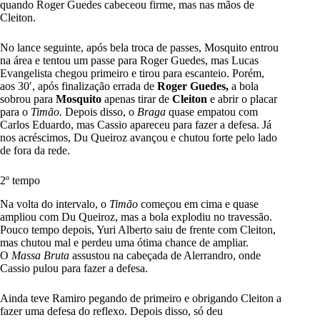
quando Roger Guedes cabeceou firme, mas nas mãos de
Cleiton.
No lance seguinte, após bela troca de passes, Mosquito entrou
na área e tentou um passe para Roger Guedes, mas Lucas
Evangelista chegou primeiro e tirou para escanteio. Porém,
aos 30′, após finalização errada de
Roger Guedes,
a bola
sobrou para
Mosquito
apenas tirar de
Cleiton
e abrir o placar
para o
Timão.
Depois disso, o
Braga
quase empatou com
Carlos Eduardo, mas Cassio apareceu para fazer a defesa. Já
nos acréscimos, Du Queiroz avançou e chutou forte pelo lado
de fora da rede.
2º tempo
Na volta do intervalo, o
Timão
começou em cima e quase
ampliou com Du Queiroz, mas a bola explodiu no travessão.
Pouco tempo depois, Yuri Alberto saiu de frente com Cleiton,
mas chutou mal e perdeu uma ótima chance de ampliar.
O
Massa Bruta
assustou na cabeçada de Alerrandro, onde
Cassio pulou para fazer a defesa.
Ainda teve Ramiro pegando de primeiro e obrigando Cleiton a
fazer uma defesa do reflexo. Depois disso, só deu