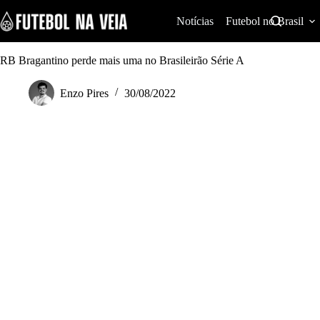
S
k
Notícias
Futebol no Brasil
i
p
t
RB Bragantino perde mais uma no Brasileirão Série A
o
c
Enzo Pires
30/08/2022
o
n
t
e
n
t