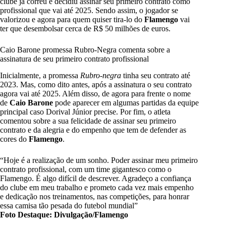
clube já correu e decidiu assinar seu primeiro contrato como
profissional que vai até 2025. Sendo assim, o jogador se
valorizou e agora para quem quiser tira-lo do
Flamengo
vai
ter que desembolsar cerca de R$ 50 milhões de euros.
Caio Barone promessa Rubro-Negra comenta sobre a
assinatura de seu primeiro contrato profissional
Inicialmente, a promessa
Rubro-negra
tinha seu contrato até
2023. Mas, como dito antes, após a assinatura o seu contrato
agora vai até 2025. Além disso, de agora para frente o nome
de
Caio Barone
pode aparecer em algumas partidas da
equipe
principal caso Dorival Júnior
precise. Por fim, o atleta
comentou sobre a sua felicidade de assinar seu primeiro
contrato e da alegria e do empenho que tem de defender as
cores do
Flamengo
.
“Hoje é a realização de um sonho. Poder assinar meu primeiro
contrato profissional, com um time gigantesco como o
Flamengo. É algo difícil de descrever. Agradeço a confiança
do clube em meu trabalho e prometo cada vez mais empenho
e dedicação nos treinamentos, nas competições, para honrar
essa camisa tão pesada do futebol mundial”
Foto Destaque: Divulgação/Flamengo