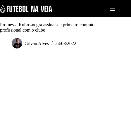
S
k
i
p
t
Promessa Rubro-negra assina seu primeiro contrato
o
profissional com o clube
c
o
Gilvan Alves
24/08/2022
n
t
e
n
t