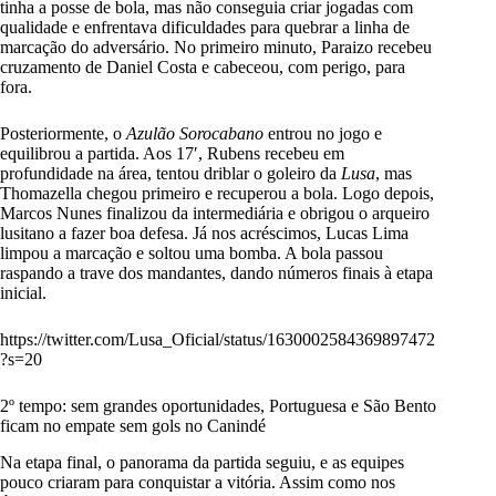
tinha a posse de bola, mas não conseguia criar jogadas com
qualidade e enfrentava dificuldades para quebrar a linha de
marcação do adversário. No primeiro minuto, Paraizo recebeu
cruzamento de Daniel Costa e cabeceou, com perigo, para
fora.
Posteriormente, o
Azulão Sorocabano
entrou no jogo e
equilibrou a partida. Aos 17′, Rubens recebeu em
profundidade na área, tentou driblar o goleiro da
Lusa
, mas
Thomazella chegou primeiro e recuperou a bola. Logo depois,
Marcos Nunes finalizou da intermediária e obrigou o arqueiro
lusitano a fazer boa defesa. Já nos acréscimos, Lucas Lima
limpou a marcação e soltou uma bomba. A bola passou
raspando a trave dos mandantes, dando números finais à etapa
inicial.
https://twitter.com/Lusa_Oficial/status/1630002584369897472
?s=20
2º tempo: sem grandes oportunidades, Portuguesa e São Bento
ficam no empate sem gols no Canindé
Na etapa final, o panorama da partida seguiu, e as equipes
pouco criaram para conquistar a vitória. Assim como nos