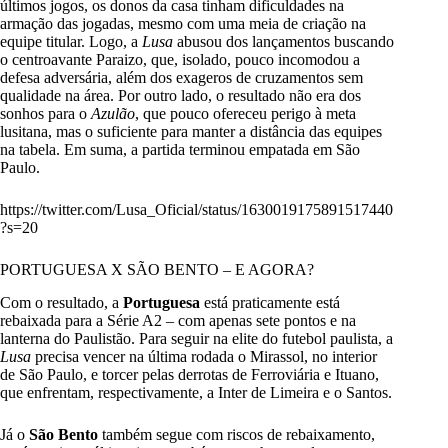
últimos jogos, os donos da casa tinham dificuldades na
armação das jogadas, mesmo com uma meia de criação na
equipe titular. Logo, a
Lusa
abusou dos lançamentos buscando
o centroavante Paraizo, que, isolado, pouco incomodou a
defesa adversária, além dos exageros de cruzamentos sem
qualidade na área. Por outro lado, o resultado não era dos
sonhos para o
Azulão
, que pouco ofereceu perigo à meta
lusitana, mas o suficiente para manter a distância das equipes
na tabela. Em suma, a partida terminou empatada em São
Paulo.
https://twitter.com/Lusa_Oficial/status/1630019175891517440
?s=20
PORTUGUESA X SÃO BENTO – E AGORA?
Com o resultado, a
Portuguesa
está praticamente está
rebaixada para a Série A2 – com apenas sete pontos e na
lanterna do Paulistão. Para seguir na elite do futebol paulista, a
Lusa
precisa vencer na última rodada o Mirassol, no interior
de São Paulo, e torcer pelas derrotas de Ferroviária e Ituano,
que enfrentam, respectivamente, a Inter de Limeira e o Santos.
Já o
São Bento
também segue com riscos de rebaixamento,