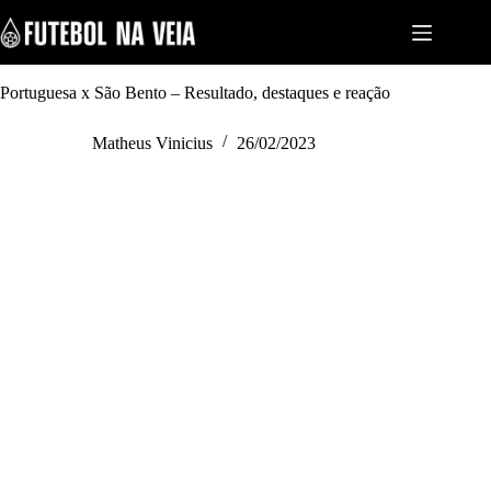
S
k
i
p
t
Portuguesa x São Bento – Resultado, destaques e reação
o
c
Matheus Vinicius
26/02/2023
o
n
t
e
n
t