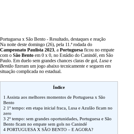
Portuguesa x São Bento - Resultado, destaques e reação
Na noite deste domingo (26), pela 11.ª rodada do
Campeonato Paulista 2023
, a
Portuguesa
ficou no empate
com o
São Bento
em 0 x 0, no Estádio do Canindé, em São
Paulo. Em duelo sem grandes chances claras de gol,
Lusa
e
Bentão
fizeram um jogo abaixo tecnicamente e seguem em
situação complicada no estadual.
Índice
1
Assista aos melhores momentos de Portuguesa x São
Bento
2
1º tempo: em etapa inicial fraca, Lusa e Azulão ficam no
zero
3
2º tempo: sem grandes oportunidades, Portuguesa e São
Bento ficam no empate sem gols no Canindé
4
PORTUGUESA X SÃO BENTO – E AGORA?