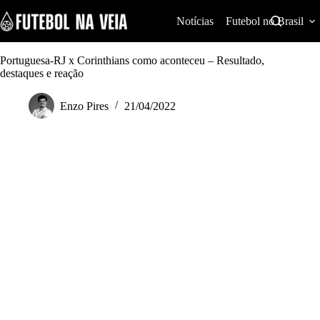
S
k
Notícias
Futebol no Brasil
i
p
t
Portuguesa-RJ x Corinthians como aconteceu – Resultado,
o
destaques e reação
c
o
Enzo Pires
21/04/2022
n
t
e
n
t