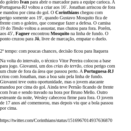
do goleiro
Ivan
para abrir o marcador para a equipe carioca. A
Portuguesa-RJ voltou a criar aos 16′. Jonathan arriscou de fora
e mandou por cima do gol. O
Corinthians
chegou com
perigo somente aos 19′, quando Gustavo Mosquito fica de
frente com o goleiro, que consegue fazer a defesa. O camisa
19 do
Timão
voltou a assustar, mas chutou para fora. Porém,
aos 45′,
Fagner
encontrou
Mosquito
na linha de fundo. O
ponto cruzou para
Jô
, livre de marcação, empatar o duelo.
2º tempo: com poucas chances, decisão ficou para Itaquera
Na volta do intervalo, o técnico Vitor Pereira colocou a base
para jogo. Giovanni, um dos
crias do terrão
, criou perigo com
um chute de fora da área que passou perto. A
Portuguesa-RJ
criou com Jonathan, mas a boa saiu pela linha de fundo.
Giovanni teve outra oportunidade, mas o jovem atacante
mandou por cima do gol. Ainda teve Pernão ficando de frente
com Ivan e sendo travado na hora por Bruno Mello. Outro
estreante da noite, Wesley cabeceou firme para fora. O jovem
de 17 anos até comemorou, mas depois viu que a bola passou
por cima.
https://twitter.com/Corinthians/status/1516967014937636870