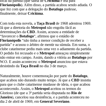
local da partida (que sairia de
Criciúma
e iria para
Florianópolis
). Além disso, a partida acabou sendo adiada. O
que fez com que a delegação do
Botafogo
pudesse,
finalmente, deixar
Criciúma
.
Com toda esta novela, a
Taça Brasil
de 1968 adentrou 1969.
Já que a diretoria do
Metropol
não engoliu fácil as
determinações da
CBD
. Assim, acusou a entidade de
“favorecer o
Botafogo
“, afirmou que o estádio de
Florianópolis
“não tinha a menor condição de receber a
partida” e acusou o árbitro de mentir na súmula. Em suma, o
clube catarinense pediu mais uma vez o adiamento da partida.
O pedido foi recusado e o
Metropol
ameaçou simplesmente
não entrar em campo. Assim, dando a vitória ao
Botafogo
por
W.O. E assim aconteceu: o
Metropol
anunciou que estava
desistindo da
Taça Brasil
no dia 3 de março.
Naturalmente, houve comemoração por parte do
Botafogo
,
que acabou não durando muito tempo. Já que a
CBD
insistiu
para que o clube catarinense mudasse de ideia, o que acabou
acontecendo. Assim, o
Metropol
aceitou os termos do
Glorioso (de que a 3ª partida seria disputada no
Rio de
Janeiro
), cancelou sua desistência, e a partida aconteceu no
dia 2 de abril de 1969, em
General Severiano
.