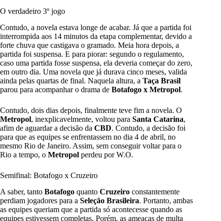
O verdadeiro 3º jogo
Contudo, a novela estava longe de acabar. Já que a partida foi
interrompida aos 14 minutos da etapa complementar, devido a
forte chuva que castigava o gramado. Meia hora depois, a
partida foi suspensa. E para piorar: segundo o regulamento,
caso uma partida fosse suspensa, ela deveria começar do zero,
em outro dia. Uma novela que já durava cinco meses, valida
ainda pelas quartas de final. Naquela altura, a
Taça Brasil
parou para acompanhar o drama de
Botafogo x Metropol
.
Contudo, dois dias depois, finalmente teve fim a novela. O
Metropol
, inexplicavelmente, voltou para
Santa Catarina
,
afim de aguardar a decisão da
CBD
. Contudo, a decisão foi
para que as equipes se enfrentassem no dia 4 de abril, no
mesmo Rio de Janeiro. Assim, sem conseguir voltar para o
Rio a tempo, o
Metropol
perdeu por W.O.
Semifinal: Botafogo x Cruzeiro
A saber, tanto
Botafogo
quanto
Cruzeiro
constantemente
perdiam jogadores para a
Seleção Brasileira
. Portanto, ambas
as equipes queriam que a partida só acontecesse quando as
equipes estivessem completas. Porém, as ameaças de multa