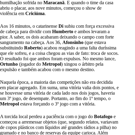
humilhação sofrida no
Maracanã
. E quando o time da casa
abriu o placar, aos nove minutos, começou o show de
violência em
Criciúma
.
Aos 16 minutos, o catarinense
Di
subiu com força excessiva
de cabeça para dividir com
Humberto
e ambos levaram a
pior. A saber, os dois acabaram deixando o campo com forte
sangramento na cabeça. Aos 36,
Afonsinho
(que estava
substituindo
Roberto
) acabou reagindo a uma falta duríssima
que ele sofreu, e a coisa chegou as vias de fato: troca de socos.
O resultado foi que ambos foram expulsos. No mesmo lance,
Ortunho
(jogador do
Metropol
) xingou o árbitro pela
expulsão e também acabou com o mesmo destino.
Naquela época, a maioria das competições não era decidida
em placar agregado. Em suma, uma vitória valia dois pontos, e
se houvesse uma vitória de cada lado nos dois jogos, haveria
um 3º jogo, de desempate. Portanto, ao fim do 1º tempo, o
Metropol
estava forçando o 3º jogo com a vitória.
A torcida local perdeu a paciência com o jogo do
Botafogo
e
começou a arremessar objetos (que, segundo relatos, variavam
de copos plásticos com líquidos até grandes rádios a pilha) no
gramado e no banco de reservas da equipe carioca. Além