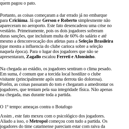
quem pagou o pato.
Portanto, as coisas começaram a dar errado já no embarque
para
Criciúma
. Já que
Gerson e Roberto
simplesmente não
apareceram no aeroporto. Este fato desencadeou uma crise no
vestiário. Primeiramente, pois os dois jogadores sofreram
duras sanções, que incluíram multa de 60% do salário e até
mesmo a denconvocação dos atletas para a
Seleção Brasileira
(que mostra a influencia do clube carioca sobre a seleção
naquela época). Para o lugar dos jogadores que não se
apresentaram,
Zagallo
escalou
Ferreti e Afonsinho
.
Na chegada ao estádio, os jogadores sentiram o clima pesado.
Em suma, é comum que a torcida local hostilize o clube
visitante (principalmente após uma derrota tão dolorosa).
Porém, as coisas passaram do tom e chegaram a amedrontar os
jogadores, que temiam pela sua integridade física. Não apenas
na chegada, mas durante toda a partida.
O 1º tempo: ameaças contra o Botafogo
Assim , este fato mexeu com o psicológico dos jogadores.
Aliado a isso, o
Metropol
começou com tudo a partida. Os
jogadores do time catarinense pareciam estar com raiva da