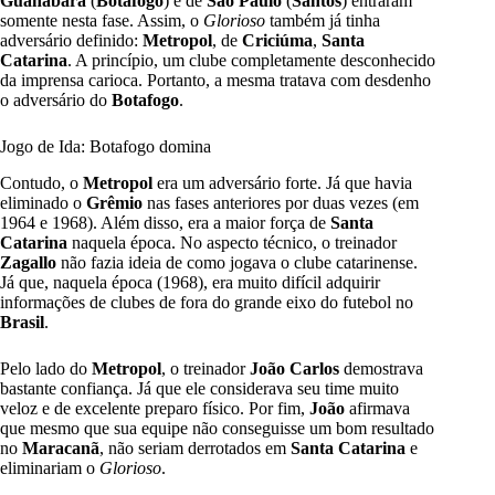
Guanabara
(
Botafogo
) e de
São Paulo
(
Santos
) entraram
somente nesta fase. Assim, o
Glorioso
também já tinha
adversário definido:
Metropol
, de
Criciúma
,
Santa
Catarina
. A princípio, um clube completamente desconhecido
da imprensa carioca. Portanto, a mesma tratava com desdenho
o adversário do
Botafogo
.
Jogo de Ida: Botafogo domina
Contudo, o
Metropol
era um adversário forte. Já que havia
eliminado o
Grêmio
nas fases anteriores por duas vezes (em
1964 e 1968). Além disso, era a maior força de
Santa
Catarina
naquela época. No aspecto técnico, o treinador
Zagallo
não fazia ideia de como jogava o clube catarinense.
Já que, naquela época (1968), era muito difícil adquirir
informações de clubes de fora do grande eixo do futebol no
Brasil
.
Pelo lado do
Metropol
, o treinador
João Carlos
demostrava
bastante confiança. Já que ele considerava seu time muito
veloz e de excelente preparo físico. Por fim,
João
afirmava
que mesmo que sua equipe não conseguisse um bom resultado
no
Maracanã
, não seriam derrotados em
Santa Catarina
e
eliminariam o
Glorioso
.