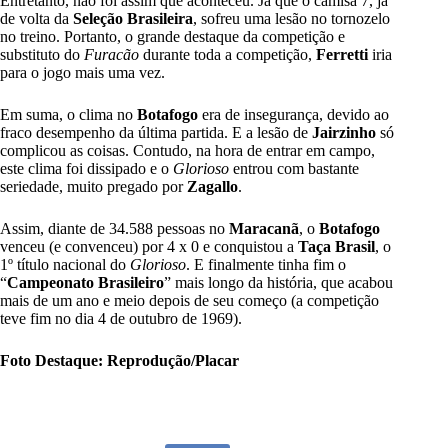
Entretanto, não foi assim que aconteceu. Já que o camisa 7, já
de volta da
Seleção Brasileira
, sofreu uma lesão no tornozelo
no treino. Portanto, o grande destaque da competição e
substituto do
Furacão
durante toda a competição,
Ferretti
iria
para o jogo mais uma vez.
Em suma, o clima no
Botafogo
era de insegurança, devido ao
fraco desempenho da última partida. E a lesão de
Jairzinho
só
complicou as coisas. Contudo, na hora de entrar em campo,
este clima foi dissipado e o
Glorioso
entrou com bastante
seriedade, muito pregado por
Zagallo
.
Assim, diante de 34.588 pessoas no
Maracanã
, o
Botafogo
venceu (e convenceu) por 4 x 0 e conquistou a
Taça Brasil
, o
1º título nacional do
Glorioso
. E finalmente tinha fim o
“
Campeonato Brasileiro
” mais longo da história, que acabou
mais de um ano e meio depois de seu começo (a competição
teve fim no dia 4 de outubro de 1969).
Foto Destaque: Reprodução/Placar