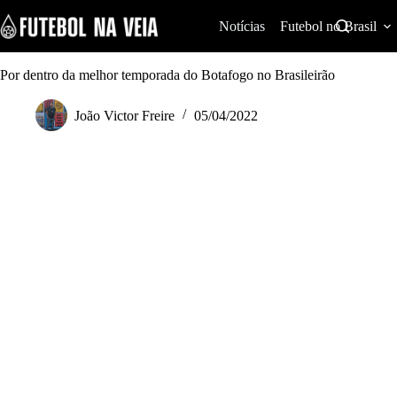
S
k
Notícias
Futebol no Brasil
i
p
t
Por dentro da melhor temporada do Botafogo no Brasileirão
o
c
João Victor Freire
05/04/2022
o
n
t
e
n
t