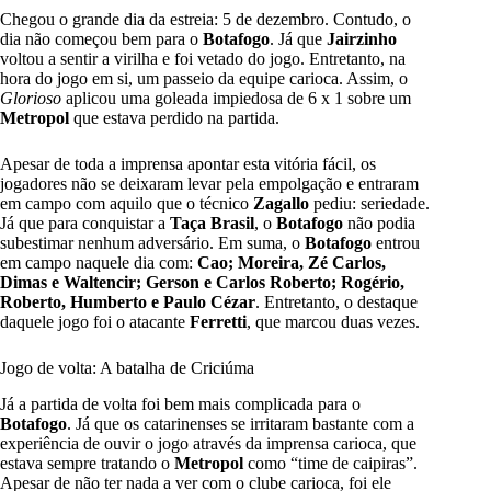
Chegou o grande dia da estreia: 5 de dezembro. Contudo, o
dia não começou bem para o
Botafogo
. Já que
Jairzinho
voltou a sentir a virilha e foi vetado do jogo. Entretanto, na
hora do jogo em si, um passeio da equipe carioca. Assim, o
Glorioso
aplicou uma goleada impiedosa de 6 x 1 sobre um
Metropol
que estava perdido na partida.
Apesar de toda a imprensa apontar esta vitória fácil, os
jogadores não se deixaram levar pela empolgação e entraram
em campo com aquilo que o técnico
Zagallo
pediu: seriedade.
Já que para conquistar a
Taça Brasil
, o
Botafogo
não podia
subestimar nenhum adversário. Em suma, o
Botafogo
entrou
em campo naquele dia com:
Cao; Moreira, Zé Carlos,
Dimas e Waltencir; Gerson e Carlos Roberto; Rogério,
Roberto, Humberto e Paulo Cézar
. Entretanto, o destaque
daquele jogo foi o atacante
Ferretti
, que marcou duas vezes.
Jogo de volta: A batalha de Criciúma
Já a partida de volta foi bem mais complicada para o
Botafogo
. Já que os catarinenses se irritaram bastante com a
experiência de ouvir o jogo através da imprensa carioca, que
estava sempre tratando o
Metropol
como “time de caipiras”.
Apesar de não ter nada a ver com o clube carioca, foi ele