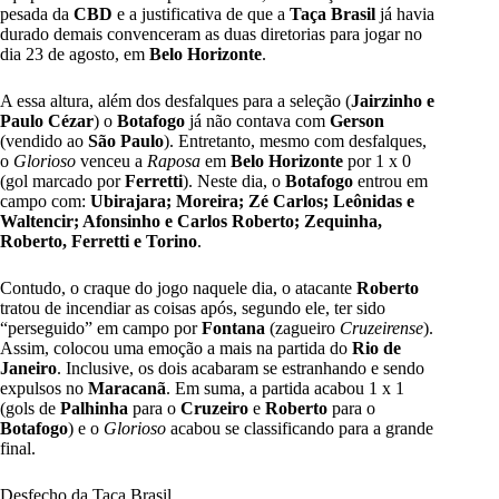
pesada da
CBD
e a justificativa de que a
Taça Brasil
já havia
durado demais convenceram as duas diretorias para jogar no
dia 23 de agosto, em
Belo Horizonte
.
A essa altura, além dos desfalques para a seleção (
Jairzinho e
Paulo Cézar
) o
Botafogo
já não contava com
Gerson
(vendido ao
São Paulo
). Entretanto, mesmo com desfalques,
o
Glorioso
venceu a
Raposa
em
Belo Horizonte
por 1 x 0
(gol marcado por
Ferretti
). Neste dia, o
Botafogo
entrou em
campo com:
Ubirajara; Moreira; Zé Carlos; Leônidas e
Waltencir; Afonsinho e Carlos Roberto; Zequinha,
Roberto, Ferretti e Torino
.
Contudo, o craque do jogo naquele dia, o atacante
Roberto
tratou de incendiar as coisas após, segundo ele, ter sido
“perseguido” em campo por
Fontana
(zagueiro
Cruzeirense
).
Assim, colocou uma emoção a mais na partida do
Rio de
Janeiro
. Inclusive, os dois acabaram se estranhando e sendo
expulsos no
Maracanã
. Em suma, a partida acabou 1 x 1
(gols de
Palhinha
para o
Cruzeiro
e
Roberto
para o
Botafogo
) e o
Glorioso
acabou se classificando para a grande
final.
Desfecho da Taça Brasil