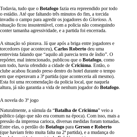
Todavia, tudo que o
Botafogo
fazia era repreendido por todo
o estádio. Até que faltando três minutos do fim, a torcida
invadiu o campo para agredir os jogadores do
Glorioso
. A
situação ficou insustentável, com a policia não conseguindo
conter tamanha agressividade, e a partida foi encerrada.
A situação só piorava. Já que após a briga entre jogadores e
torcedores (que aconteceu),
Carlos Roberto
deu uma
entrevista falando que “aquilo ali parecia terra de índio”. O
repórter, mal intencionado, publicou que o
Botafogo
, como
um todo, havia ofendido a cidade de
Criciúma
. Então, o
clube acabou ficando preso dentro do hotel durante o tempo
em que esperavam a 3ª partida (que aconteceria ali mesmo).
Esta foi uma recomendação da policia local, que naquela
altura, já não garantia a vida de nenhum jogador do
Botafogo
.
A novela do 3º jogo
Naturalmente, a súmula da “
Batalha de Criciúma
” veio a
público (algo que não era comum na época). Com isso, mais a
pressão da imprensa carioca, diversas medidas foram tomadas.
Entre elas, o perdão do
Botafogo
para
Gerson e Roberto
(que haviam feito muita falta na 2ª partida), e a mudança do