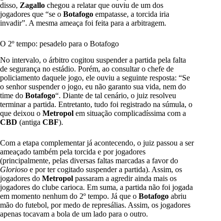
disso,
Zagallo
chegou a relatar que ouviu de um dos
jogadores que “se o
Botafogo
empatasse, a torcida iria
invadir”. A mesma ameaça foi feita para a arbitragem.
O 2º tempo: pesadelo para o Botafogo
No intervalo, o árbitro cogitou suspender a partida pela falta
de segurança no estádio. Porém, ao consultar o chefe de
policiamento daquele jogo, ele ouviu a seguinte resposta: “Se
o senhor suspender o jogo, eu não garanto sua vida, nem do
time do
Botafogo
“. Diante de tal cenário, o juiz resolveu
terminar a partida. Entretanto, tudo foi registrado na súmula, o
que deixou o
Metropol
em situação complicadíssima com a
CBD
(antiga
CBF
).
Com a etapa complementar já acontecendo, o juiz passou a ser
ameaçado também pela torcida e por jogadores
(principalmente, pelas diversas faltas marcadas a favor do
Glorioso
e por ter cogitado suspender a partida). Assim, os
jogadores do
Metropol
passaram a agredir ainda mais os
jogadores do clube carioca. Em suma, a partida não foi jogada
em momento nenhum do 2º tempo. Já que o
Botafogo
abriu
mão do futebol, por medo de represálias. Assim, os jogadores
apenas tocavam a bola de um lado para o outro.