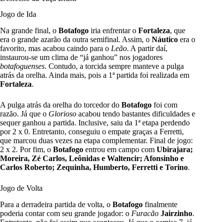
Jogo de Ida
Na grande final, o
Botafogo
iria enfrentar o
Fortaleza
, que
era o grande azarão da outra semifinal. Assim, o
Náutico
era o
favorito, mas acabou caindo para o
Leão
. A partir daí,
instaurou-se um clima de “já ganhou” nos jogadores
botafoguenses
. Contudo, a torcida sempre manteve a pulga
atrás da orelha. Ainda mais, pois a 1ª partida foi realizada em
Fortaleza
.
A pulga atrás da orelha do torcedor do
Botafogo
foi com
razão. Já que o
Glorioso
acabou tendo bastantes dificuldades e
sequer ganhou a partida. Inclusive, saiu da 1ª etapa perdendo
por 2 x 0. Entretanto, conseguiu o empate graças a Ferretti,
que marcou duas vezes na etapa complementar. Final de jogo:
2 x 2. Por fim, o
Botafogo
entrou em campo com
Ubirajara;
Moreira, Zé Carlos, Leônidas e Waltencir; Afonsinho e
Carlos Roberto; Zequinha, Humberto, Ferretti e Torino
.
Jogo de Volta
Para a derradeira partida de volta, o
Botafogo
finalmente
poderia contar com seu grande jogador: o
Furacão
Jairzinho
.