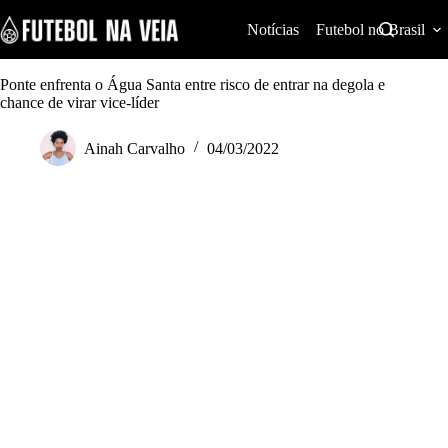
S
k
Notícias
Futebol no Brasil
i
p
t
Ponte enfrenta o Água Santa entre risco de entrar na degola e
o
chance de virar vice-líder
c
o
Ainah Carvalho
04/03/2022
n
t
e
n
t