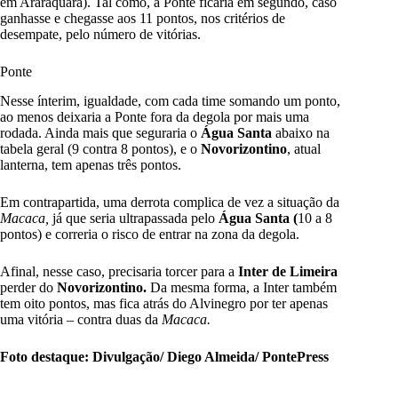
em Araraquara). Tal como, a Ponte ficaria em segundo, caso
ganhasse e chegasse aos 11 pontos, nos critérios de
desempate, pelo número de vitórias.
Ponte
Nesse ínterim, igualdade, com cada time somando um ponto,
ao menos deixaria a Ponte fora da degola por mais uma
rodada. Ainda mais que seguraria o
Água Santa
abaixo na
tabela geral (9 contra 8 pontos), e o
Novorizontino
, atual
lanterna, tem apenas três pontos.
Em contrapartida, uma derrota complica de vez a situação da
Macaca,
já que seria ultrapassada pelo
Água Santa (
10 a 8
pontos) e correria o risco de entrar na zona da degola.
Afinal, nesse caso, precisaria torcer para a
Inter de Limeira
perder do
Novorizontino.
Da mesma forma, a Inter também
tem oito pontos, mas fica atrás do Alvinegro por ter apenas
uma vitória – contra duas da
Macaca.
Foto destaque: Divulgação/ Diego Almeida/ PontePress