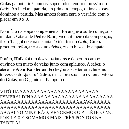
Goiás
garantiu três pontos, superando a enorme pressão do
Galo
.
Ao iniciar a partida, no primeiro tempo, o time da casa
dominou a partida. Mas ambos foram para o vestiário com o
placar em 0 x 0.
No início da etapa complementar, foi aí que a sorte começou a
mudar. O atacante
Pedro Raul
, vice-artilheiro da competição,
fez o 12º gol dele na disputa. O técnico do
Galo
,
Cuca,
procurou reforçar o ataque
alvinegro
em busca do empate.
Porém,
Hulk
foi um dos substituídos e deixou o campo
ouvindo um misto de vaias junto com aplausos. A saber, o
atacante
Alan Kardec
ainda chegou a acertar um chute no
travessão do goleiro
Tadeu
, mas a pressão não evitou a vitória
do
Goiás
, no Gigante da Pampulha.
VITÓRIAAAAAAAAAAAAAAAAAAAAAAAA
ESMERALDINAAAAAAAAAAAAAAAAAAAAAAAA
AAAAAAAAAAAAAAAAAAAAAAAAAWAAAAAA
AAAAAAAAAAAAAAAAAAAAAAAAAAAAAAAA
AAAA! NO MINEIRÃO, VENCEMOS O ATLÉTICO-MG
POR 1 A 0 E SOMAMOS MAIS TRÊS PONTOS NA
TABELA!