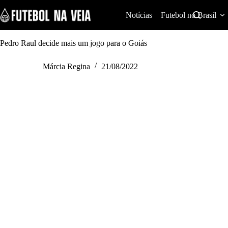
S
k
Notícias
Futebol no Brasil
i
p
t
Pedro Raul decide mais um jogo para o Goiás
o
c
Márcia Regina
21/08/2022
o
n
t
e
n
t