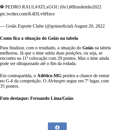
⚽️ PEDRO RAUL
#ATLxGOI
| (0x1)
#Brasileirão2022
pic.twitter.com/K4DLv6Hnce
— Goiás Esporte Clube (@goiasoficial)
August 20, 2022
Como fica a situação do Goiás na tabela
Para finalizar, com o resultado, a situação do
Goiás
na tabela
melhorou. Já que o time subiu duas posições, ou seja, se
encontra na 11ª colocação com 29 pontos. Mas o time ainda
pode ser ultrapassado até o fim da rodada.
Em contrapartida, o
Atlético-MG
perdeu a chance de entrar
no G-6 da competição. O
Alvinegro
segue em 7º lugar, com
35 pontos.
Foto destaque: Fernando Lima/Goiás