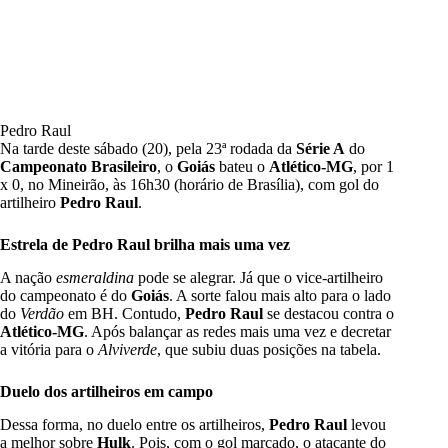
Pedro Raul
Na tarde deste sábado (20), pela 23ª rodada da
Série A
do
Campeonato Brasileiro
, o
Goiás
bateu o
Atlético-MG
, por
1
x 0,
no Mineirão, às 16h30 (horário de Brasília), com gol do
artilheiro
Pedro Raul
.
Estrela de Pedro Raul brilha mais uma vez
A nação
esmeraldina
pode se alegrar. Já que o vice-artilheiro
do campeonato é do
Goiás
. A sorte falou mais alto para o lado
do
Verdão
em BH.
Contudo,
Pedro Raul
se destacou contra o
Atlético-MG
. Após balançar as redes mais uma vez e decretar
a vitória para o
Alviverde
, que subiu duas posições na tabela.
Duelo dos artilheiros em campo
Dessa forma, no duelo entre os artilheiros,
Pedro Raul
levou
a melhor sobre
Hulk
. Pois, com o gol marcado, o atacante do