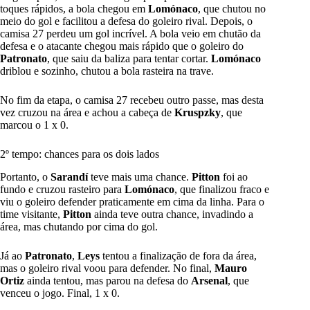
toques rápidos, a bola chegou em
Lomónaco
, que chutou no
meio do gol e facilitou a defesa do goleiro rival. Depois, o
camisa 27 perdeu um gol incrível. A bola veio em chutão da
defesa e o atacante chegou mais rápido que o goleiro do
Patronato
, que saiu da baliza para tentar cortar.
Lomónaco
driblou e sozinho, chutou a bola rasteira na trave.
No fim da etapa, o camisa 27 recebeu outro passe, mas desta
vez cruzou na área e achou a cabeça de
Kruspzky
, que
marcou o 1 x 0.
2º tempo: chances para os dois lados
Portanto, o
Sarandí
teve mais uma chance.
Pitton
foi ao
fundo e cruzou rasteiro para
Lomónaco
, que finalizou fraco e
viu o goleiro defender praticamente em cima da linha. Para o
time visitante,
Pitton
ainda teve outra chance, invadindo a
área, mas chutando por cima do gol.
Já ao
Patronato
,
Leys
tentou a finalização de fora da área,
mas o goleiro rival voou para defender. No final,
Mauro
Ortiz
ainda tentou, mas parou na defesa do
Arsenal
, que
venceu o jogo. Final, 1 x 0.