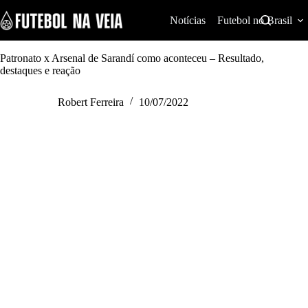
S
k
Notícias
Futebol no Brasil
i
p
t
Patronato x Arsenal de Sarandí como aconteceu – Resultado,
o
destaques e reação
c
o
Robert Ferreira
10/07/2022
n
t
e
n
t