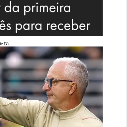
ie B)