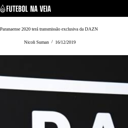
S
k
i
p
t
o
Paranaense 2020 terá transmissão exclusiva da DAZN
c
o
Nicoli Suman
16/12/2019
n
t
e
n
t