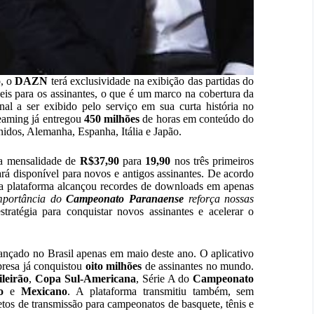
o, o
DAZN
terá exclusividade na exibição das partidas do
eis para os assinantes, o que é um marco na cobertura da
nal a ser exibido pelo serviço em sua curta história no
reaming já entregou
450 milhões
de horas em conteúdo do
nidos, Alemanha, Espanha, Itália e Japão.
da mensalidade de
R$37,90
para
19,90
nos três primeiros
ará disponível para novos e antigos assinantes. De acordo
a plataforma alcançou recordes de downloads em apenas
mportância do
Campeonato Paranaense
reforça nossas
tratégia para conquistar novos assinantes e acelerar o
 lançado no Brasil apenas em maio deste ano. O aplicativo
presa já conquistou
oito milhões
de assinantes no mundo.
ileirão
,
Copa Sul-Americana
, Série A do
Campeonato
o
e
Mexicano
. A plataforma transmitiu também, sem
tos de transmissão para campeonatos de basquete, tênis e