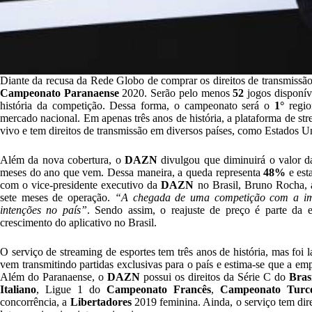
Diante da recusa da Rede Globo de comprar os direitos de transmissã
Campeonato Paranaense
2020
. Serão pelo menos
52
jogos disponív
história da competição. Dessa forma, o campeonato será o
1°
regio
mercado nacional. Em apenas três anos de história, a plataforma de st
vivo e tem direitos de transmissão em diversos países, como Estados U
Além da nova cobertura, o
DAZN
divulgou que diminuirá o valor 
meses do ano que vem. Dessa maneira, a queda representa
48%
e est
com o vice-presidente executivo da
DAZN
no Brasil, Bruno Rocha, 
sete meses de operação.
“A chegada de uma competição com a i
intenções no país”
. Sendo assim, o reajuste de preço é parte da es
crescimento do aplicativo no Brasil.
O serviço de streaming de esportes tem três anos de história, mas foi
vem transmitindo partidas exclusivas para o país e estima-se que a em
Além do Paranaense, o
DAZN
possui os direitos da Série C do
Bras
Italiano
, Ligue 1 do
Campeonato Francês
,
Campeonato Turc
concorrência, a
Libertadores
2019 feminina. Ainda, o serviço tem dire