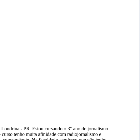
 Londrina - PR. Estou cursando o 3° ano de jornalismo
 curso tenho muita afinidade com radiojornalismo e
 concomitante. Na faculdade, confesso que não tenho