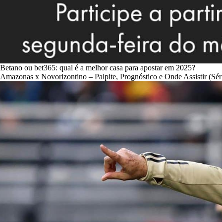
Betano ou bet365: qual é a melhor casa para apostar em 2025?
Amazonas x Novorizontino – Palpite, Prognóstico e Onde Assistir (Sér