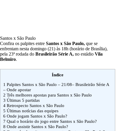
Santos x São Paulo
Confira os palpites entre
Santos x São Paulo
,
que se
enfrentam nesta domingo (21) às 18h (horário de Brasília),
pela 23ª rodada do
Brasileirão Série A,
no estádio
Vila
Belmiro
.
Índice
1
Palpites Santos x São Paulo – 21/08– Brasileirão Série A
– Onde apostar
2
Três melhores apostas para Santos x São Paulo
3
Últimas 5 partidas
4
Retrospecto Santos x São Paulo
5
Últimas notícias das equipes
6
Onde jogam Santos x São Paulo?
7
Qual o horário do jogo entre Santos x São Paulo?
8
Onde assistir Santos x São Paulo?