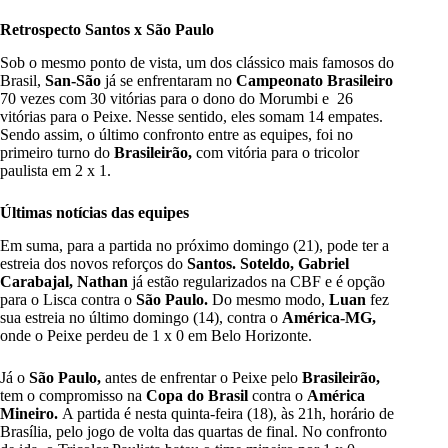
Retrospecto Santos x São Paulo
Sob o mesmo ponto de vista, um dos clássico mais famosos do
Brasil,
San-São
já se enfrentaram no
Campeonato Brasileiro
70 vezes com 30 vitórias para o dono do Morumbi e 26
vitórias para o Peixe. Nesse sentido, eles somam 14 empates.
Sendo assim, o último confronto entre as equipes, foi no
primeiro turno do
Brasileirão,
com vitória para o tricolor
paulista em 2 x 1.
Últimas notícias das equipes
Em suma, para a partida no próximo domingo (21), pode ter a
estreia dos novos reforços do
Santos. Soteldo, Gabriel
Carabajal, Nathan
já estão regularizados na CBF e é opção
para o Lisca contra o
São Paulo.
Do mesmo modo,
Luan
fez
sua estreia no último domingo (14), contra o
América-MG,
onde o Peixe perdeu de 1 x 0 em Belo Horizonte.
Já o
São Paulo,
antes de enfrentar o Peixe pelo
Brasileirão,
tem o compromisso na
Copa do Brasil
contra o
América
Mineiro.
A partida é nesta quinta-feira (18), às 21h, horário de
Brasília, pelo jogo de volta das quartas de final. No confronto