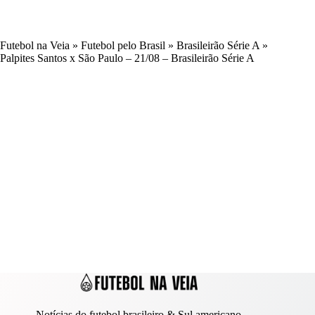
Futebol na Veia
»
Futebol pelo Brasil
»
Brasileirão Série A
»
Palpites Santos x São Paulo – 21/08 – Brasileirão Série A
Notícias do futebol brasileiro & Sul americano