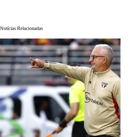
Notícias Relacionadas