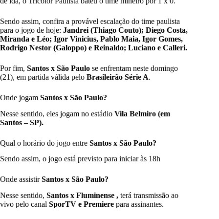
de ida, o Tricolor Paulista bateu o time mineiro por 1 x 0.
Sendo assim, confira a provável escalação do time paulista
para o jogo de hoje:
Jandrei (Thiago Couto); Diego Costa,
Miranda e Léo; Igor Vinicius, Pablo Maia, Igor Gomes,
Rodrigo Nestor (Galoppo) e Reinaldo; Luciano e Calleri.
Por fim,
Santos x São Paulo
se enfrentam neste domingo
(21), em partida válida pelo
Brasileirão Série A
.
Onde jogam
Santos x São Paulo
?
Nesse sentido, eles jogam no estádio
Vila Belmiro (em
Santos – SP).
Qual o horário do jogo entre
Santos x São Paulo
?
Sendo assim, o jogo está previsto para iniciar às 18h
Onde assistir
Santos x São Paulo
?
Nesse sentido,
Santos x Fluminense
,
terá transmissão ao
vivo pelo canal
SporTV e Premiere
para assinantes.