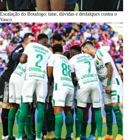
Escalação do Botafogo: time, dúvidas e desfalques contra o
Vasco