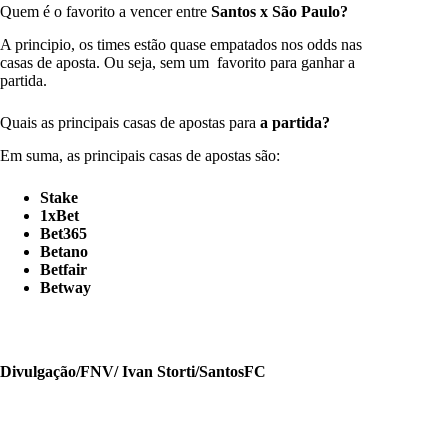
Quem é o favorito a vencer entre
Santos x São Paulo
?
A principio, os times estão quase empatados nos odds nas
casas de aposta. Ou seja, sem um favorito para ganhar a
partida.
Quais as principais casas de apostas para
a partida?
Em suma, as principais casas de apostas são:
Stake
1xBet
Bet365
Betano
Betfair
Betway
Divulgação/FNV/ Ivan Storti/SantosFC