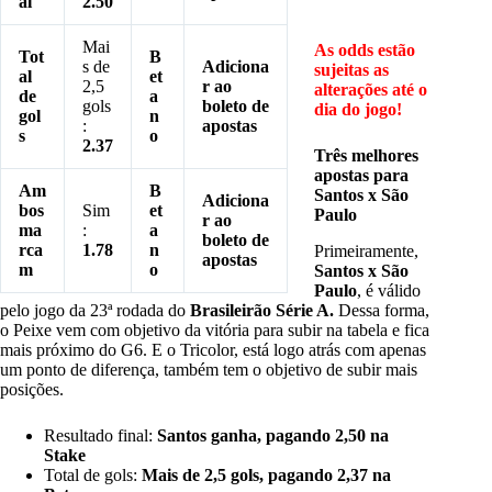
al
2.50
Mai
As odds estão
Tot
B
s de
Adiciona
sujeitas as
al
et
2,5
r ao
alterações até o
de
a
gols
boleto de
dia do jogo!
gol
n
:
apostas
s
o
2.37
Três melhores
apostas para
Am
B
Santos x São
Adiciona
bos
Sim
et
Paulo
r ao
ma
:
a
boleto de
rca
1.78
n
Primeiramente,
apostas
m
o
Santos x São
Paulo
, é válido
pelo jogo da 23ª rodada do
Brasileirão Série A
.
Dessa forma,
o Peixe vem com objetivo da vitória para subir na tabela e fica
mais próximo do G6. E o Tricolor, está logo atrás com apenas
um ponto de diferença, também tem o objetivo de subir mais
posições.
Resultado final:
Santos ganha,
pagando 2,50 na
Stake
Total de gols:
Mais de 2,5 gols,
pagando 2,37 na