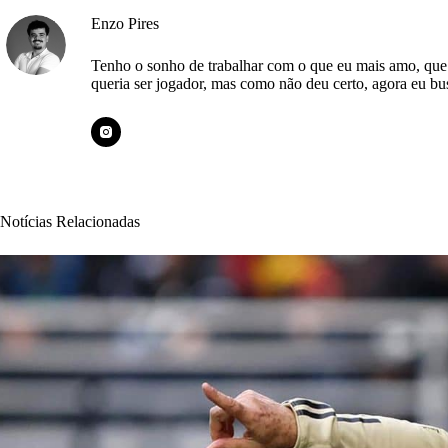
Enzo Pires
Tenho o sonho de trabalhar com o que eu mais amo, qu
queria ser jogador, mas como não deu certo, agora eu bu
Notícias Relacionadas