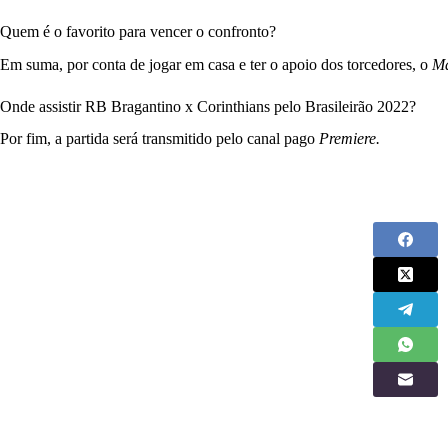
Quem é o favorito para vencer o confronto?
Em suma, por conta de jogar em casa e ter o apoio dos torcedores, o
Ma
Onde assistir RB Bragantino x Corinthians pelo Brasileirão 2022?
Por fim, a partida será transmitido pelo canal pago
Premiere.