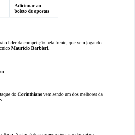
Adicionar ao
boleto de apostas
erá o líder da competição pela frente, que vem jogando
écnico
Maurício Barbieri.
no
ataque do
Corinthians
vem sendo um dos melhores da
s.
ultado. Assim, é de se esperar que as redes sejam