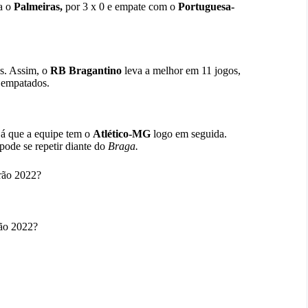
a o
Palmeiras,
por 3 x 0 e empate com o
Portuguesa-
es. Assim, o
RB Bragantino
leva a melhor em 11 jogos,
 empatados.
já que a equipe tem o
Atlético-MG
logo em seguida.
pode se repetir diante do
Braga.
irão 2022?
rão 2022?