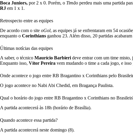
Boca Juniors,
por 2 x 0. Porém, o
Timão
perdeu mais uma partida par
RJ
em 1 x 1.
Retrospecto entre as equipes
De acordo com o site
oGol
, as equipes já se enfrentaram em 54 ocasiõ
enquanto o
Corinthians
ganhou 23. Além disso, 20 partidas acabaram
Últimas notícias das equipes
A saber, o técnico
Maurício Barbieri
deve entrar com um time misto, 
Enquanto isso,
Vítor Pereira
vem mudando o time a cada jogo, e isso 
Onde acontece o jogo entre RB Bragantino x Corinthians pelo Brasile
O jogo acontece no Nabi Abi Chedid, em Bragança Paulista.
Qual o horário do jogo entre RB Bragantino x Corinthians no Brasilei
A partida acontecerá às 18h (horário de Brasília).
Quando acontece essa partida?
A partida acontecerá neste domingo (8).