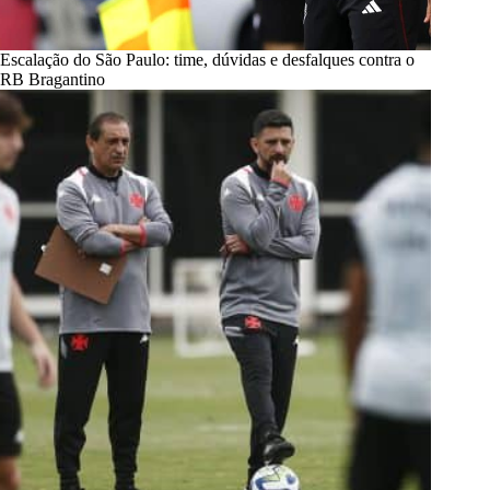
Escalação do São Paulo: time, dúvidas e desfalques contra o
RB Bragantino