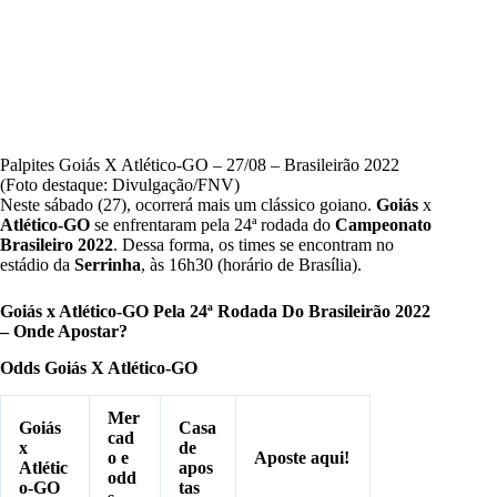
Palpites Goiás X Atlético-GO – 27/08 – Brasileirão 2022
(Foto destaque: Divulgação/FNV)
Neste sábado (27), ocorrerá mais um clássico goiano.
Goiás
x
Atlético-GO
se enfrentaram pela
24ª rodada do
Campeonato
Brasileiro 2022
. Dessa forma, os times se encontram no
estádio da
Serrinha
, às 16h30 (horário de Brasília).
Goiás x Atlético-GO Pela 24ª Rodada Do Brasileirão 2022
– Onde Apostar?
Odds Goiás X Atlético-GO
Mer
Goiás
Casa
cad
x
de
o e
Aposte aqui!
Atlétic
apos
odd
o-GO
tas