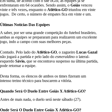
Em suma, de acordo com o site
oGol
, as equipes já se
enfrentaram em 64 ocasiões. Sendo assim, o
Goiás
venceu
vinte e três vezes
,
enquanto o
Atlético-GO
triunfou em vinte
jogos. De certo, o número de empates fica em vinte e um.
Últimas Notícias Das Equipes
A saber, por ser uma grande competição do futebol brasileiro,
ambas as equipes se prepararam para realizarem um excelente
jogo, indo a campo com suas melhores peças.
Contudo. Pelo lado do
Atlético-GO
, o zagueiro
Lucas Gazal
não jogará a partida e pelo lado do
esmeraldino
o lateral-
esquerdo
Sávio,
que se encontrava suspenso na última partida,
pode retornar a equipe.
Desta forma, os elencos de ambos os times fizeram um
intenso treino técnico para buscarem a vitória.
Quando Será O Duelo Entre Goiás X Atlético-GO?
Antes de mais nada, o duelo será neste sábado (27).
Onde Será O Duelo Entre Goiás X Atlético-GO?