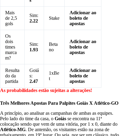
s
Mais
Adicionar ao
Sim:
de 2,5
Stake
boleto de
2.22
gols
apostas
Os
dois
Adicionar ao
Sim:
Beta
times
boleto de
1.93
no
marca
apostas
m?
Resulta
Goiá
Adicionar ao
1xBe
do da
s:
boleto de
t
partida
2.47
apostas
As probabilidades estão sujeitas a alterações!
Três Melhores Apostas Para Palpites Goiás X Atlético-GO
A princípio, ao analisar as campanhas de ambas as equipes.
Pelo lado do time da casa, o
Goiás
se encontra na 11ª
colocação sendo que vem de uma vitória, por 1 x 0, diante do
Atlético-MG
. De antemão, os visitantes estão na zona de
rebaixamento, em 19º lugar. Ou seja, por ser um clássico, tudo