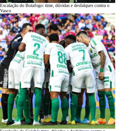
Escalação do Botafogo: time, dúvidas e desfalques contra o
Vasco