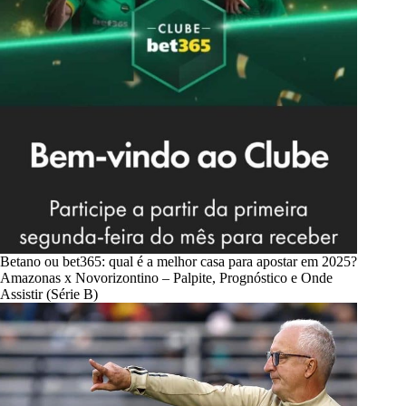
Betano ou bet365: qual é a melhor casa para apostar em 2025?
Amazonas x Novorizontino – Palpite, Prognóstico e Onde
Assistir (Série B)