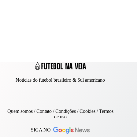
Notícias do futebol brasileiro & Sul americano
Quem somos
/
Contato
/ Condições /
Cookies
/
Termos
de uso
SIGA NO