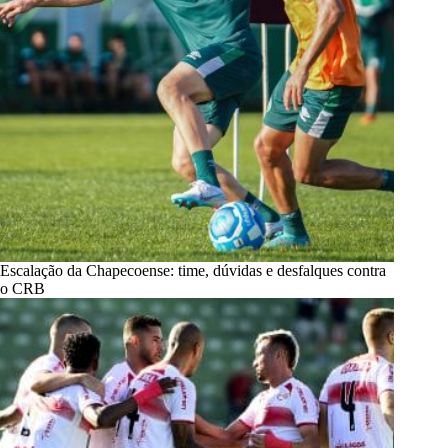
Escalação da Chapecoense: time, dúvidas e desfalques contra
o CRB