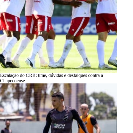
Escalação do CRB: time, dúvidas e desfalques contra a
Chapecoense