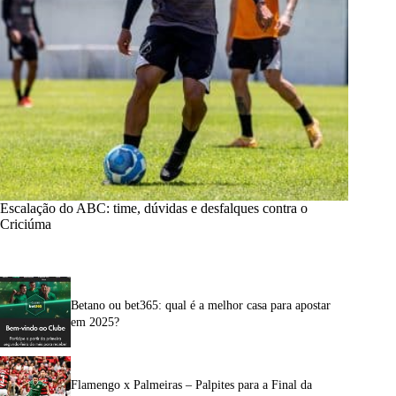
Escalação do ABC: time, dúvidas e desfalques contra o
Criciúma
Betano ou bet365: qual é a melhor casa para apostar
em 2025?
Flamengo x Palmeiras – Palpites para a Final da