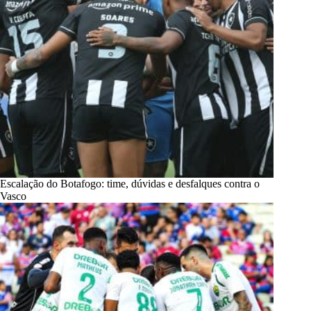
Escalação do Botafogo: time, dúvidas e desfalques contra o
Vasco