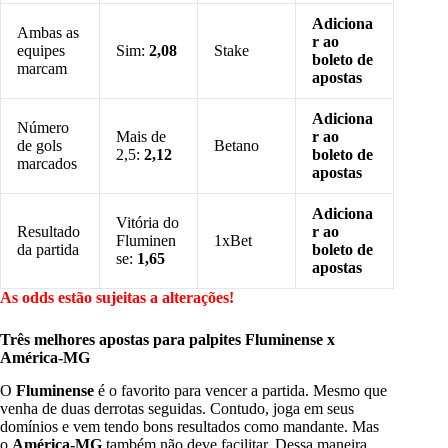
Adiciona
Ambas as
r ao
equipes
Sim:
2,08
Stake
boleto de
marcam
apostas
Adiciona
Número
Mais de
r ao
de gols
Betano
2,5:
2,12
boleto de
marcados
apostas
Adiciona
Vitória do
Resultado
r ao
Fluminen
1xBet
da partida
boleto de
se:
1,65
apostas
As odds estão sujeitas a alterações!
Três melhores apostas para palpites Fluminense x
América-MG
O
Fluminense
é o favorito para vencer a partida. Mesmo que
venha de duas derrotas seguidas. Contudo, joga em seus
domínios e vem tendo bons resultados como mandante. Mas
o
América-MG
também não deve facilitar. Dessa maneira,