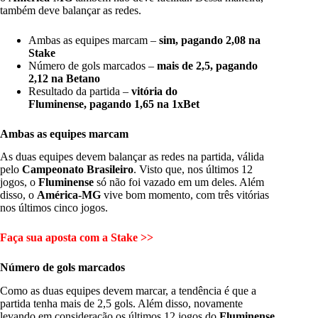
também deve balançar as redes.
Ambas as equipes marcam –
sim,
pagando 2,08 na
Stake
Número de gols marcados –
mais de 2,5,
pagando
2,12 na Betano
Resultado da partida –
vitória do
Fluminense,
pagando 1,65 na 1xBet
Ambas as equipes marcam
As duas equipes devem balançar as redes na partida, válida
pelo
Campeonato Brasileiro
. Visto que, nos últimos 12
jogos, o
Fluminense
só não foi vazado em um deles. Além
disso, o
América-MG
vive bom momento, com três vitórias
nos últimos cinco jogos.
Faça sua aposta com a Stake >>
Número de gols marcados
Como as duas equipes devem marcar, a tendência é que a
partida tenha mais de 2,5 gols. Além disso, novamente
levando em consideração os últimos 12 jogos do
Fluminense
,