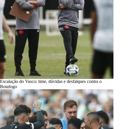
Escalação do Vasco: time, dúvidas e desfalques contra o
Botafogo