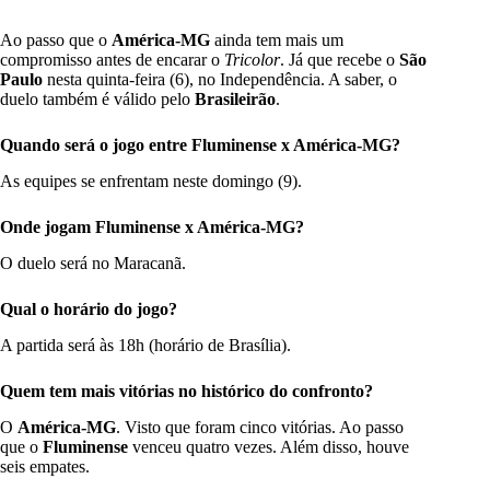
Ao passo que o
América-MG
ainda tem mais um
compromisso antes de encarar o
Tricolor
. Já que recebe o
São
Paulo
nesta quinta-feira (6), no Independência. A saber, o
duelo também é válido pelo
Brasileirão
.
Quando será o jogo entre Fluminense x América-MG?
As equipes se enfrentam neste domingo (9).
Onde jogam Fluminense x América-MG?
O duelo será no Maracanã.
Qual o horário do jogo?
A partida será às 18h (horário de Brasília).
Quem tem mais vitórias no histórico do confronto?
O
América-MG
. Visto que foram cinco vitórias. Ao passo
que o
Fluminense
venceu quatro vezes. Além disso, houve
seis empates.