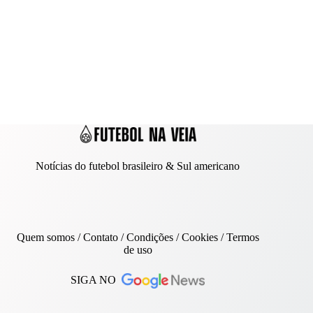
Notícias do futebol brasileiro & Sul americano
Quem somos
/
Contato
/ Condições /
Cookies
/
Termos
de uso
SIGA NO