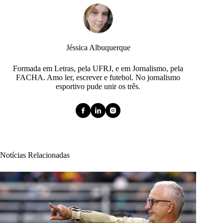
Jéssica Albuquerque
Formada em Letras, pela UFRJ, e em Jornalismo, pela
FACHA. Amo ler, escrever e futebol. No jornalismo
esportivo pude unir os três.
Notícias Relacionadas