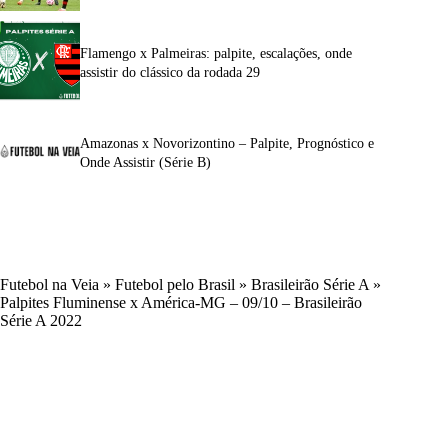
Flamengo x Palmeiras: palpite, escalações, onde
assistir do clássico da rodada 29
Amazonas x Novorizontino – Palpite, Prognóstico e
Onde Assistir (Série B)
Futebol na Veia
»
Futebol pelo Brasil
»
Brasileirão Série A
»
Palpites Fluminense x América-MG – 09/10 – Brasileirão
Série A 2022