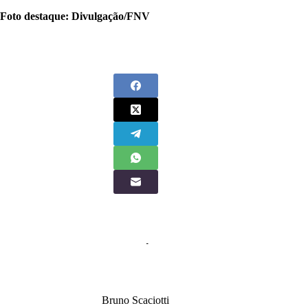
Foto destaque: Divulgação/FNV
Bruno Scaciotti