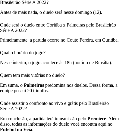
Brasileirão Série A 2022?
Antes de mais nada, o duelo será nesse domingo (12).
Onde será o duelo entre Coritiba x Palmeiras pelo Brasileirão
Série A 2022?
Primeiramente, a partida ocorre no Couto Pereira, em Curitiba.
Qual o horário do jogo?
Nesse ínterim, o jogo acontece às 18h (horário de Brasília).
Quem tem mais vitórias no duelo?
Em suma, o
Palmeiras
predomina nos duelos. Dessa forma, a
equipe possui 20 triunfos.
Onde assistir o confronto ao vivo e grátis pelo Brasileirão
Série A 2022?
Em conclusão, a partida terá transmissão pelo
Premiere
. Além
disso, todas as informações do duelo você encontra aqui no
Futebol na Veia
.