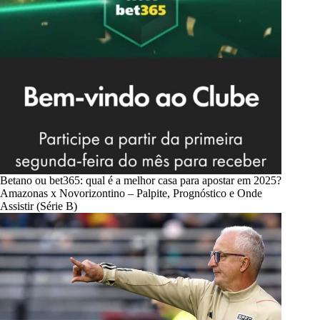
Betano ou bet365: qual é a melhor casa para apostar em 2025?
Amazonas x Novorizontino – Palpite, Prognóstico e Onde
Assistir (Série B)