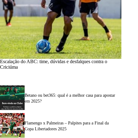
Escalação do ABC: time, dúvidas e desfalques contra o
Criciúma
Betano ou bet365: qual é a melhor casa para apostar
em 2025?
Flamengo x Palmeiras – Palpites para a Final da
Copa Libertadores 2025