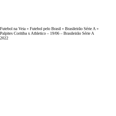
Futebol na Veia
»
Futebol pelo Brasil
»
Brasileirão Série A
»
Palpites Coritiba x Athletico – 19/06 – Brasileirão Série A
2022