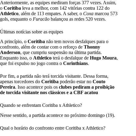
Anteriormente, as equipes mediram forças 377 vezes. Assim,
o
Coritiba
leva a melhor, com 142 vitórias contra 122 do
Athletico
, além de 113 empates. A saber, o
Coxa
marcou 573
gols, enquanto o
Furacão
balançou as redes 520 vezes.
Últimas notícias sobre as equipes
A princípio, o
Coritiba
não tem novos desfalques para o
confronto, além de contar com o reforço de
Thonny
Anderson
, que cumpriu suspensão na última partida.
Enquanto isso, o
Athletico
terá o desfalque de
Hugo Moura
,
que foi expulso no jogo contra o
Corinthians
.
Por fim, a partida não terá torcida visitante. Dessa forma,
apenas torcedores do
Coritiba
poderão estar no
Couto
Pereira
. Isso acontece pois os
clubes pediram a proibição
de torcida visitante nos clássicos e a
CBF acatou
Quando se enfrentam Coritiba x Athletico?
Nesse sentido, a partida acontece no próximo domingo (19).
Qual o horário do confronto entre Coritiba x Athletico?