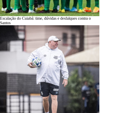
Escalação do Cuiabá: time, dúvidas e desfalques contra o
Santos