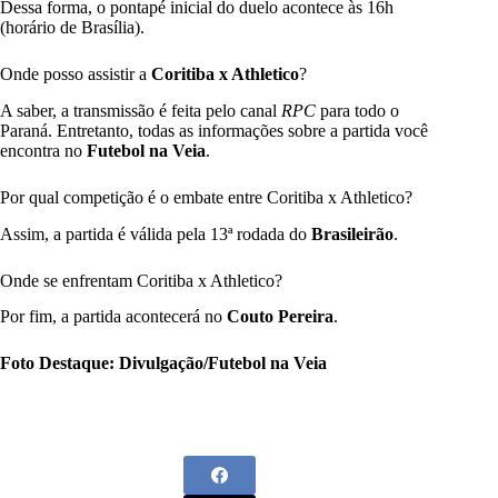
Dessa forma, o pontapé inicial do duelo acontece às 16h
(horário de Brasília).
Onde posso assistir a
Coritiba x Athletico
?
A saber, a transmissão é feita pelo canal
RPC
para todo o
Paraná. Entretanto, todas as informações sobre a partida você
encontra no
Futebol na Veia
.
Por qual competição é o embate entre Coritiba x Athletico?
Assim, a partida é válida pela 13ª rodada do
Brasileirão
.
Onde se enfrentam Coritiba x Athletico?
Por fim, a partida acontecerá no
Couto Pereira
.
Foto Destaque: Divulgação/Futebol na Veia