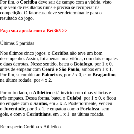
Por fim, o
Coritiba
deve sair de campo com a vitória, visto
que vem de resultados ruins e precisa se recuperar na
competição. O fator casa deve ser determinante para o
resultado do jogo.
Faça sua aposta com a Bet365 >>
Últimas 5 partidas
Nos últimos cinco jogos, o
Coritiba
não teve um bom
desempenho. Assim, foi apenas uma vitória, com dois empates
e duas derrotas. Nesse sentido, bateu o
Botafogo
, por 1 x 0,
antes de empatar com
Ceará e São Paulo
, ambos em 1 x 1.
Por fim, sucumbiu ao
Palmeiras
, por 2 x 0, e ao
Bragantino
,
na última rodada, por 4 x 2.
Por outro lado, o
Athletico
está invicto com duas vitórias e
três empates. Dessa forma, bateu o
Cuiabá
, por 1 x 0, e ficou
no empate com o
Santos
, em 2 x 2. Posteriormente, venceu
o
Juventude
, por 3 x 1, e empatou com o
Fortaleza
, sem
gols, e com o
Corinthians
, em 1 x 1, na última rodada.
Retrospecto Coritiba x Athletico