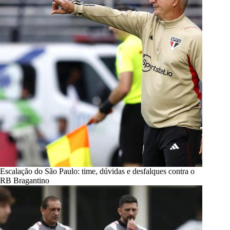
Escalação do São Paulo: time, dúvidas e desfalques contra o
RB Bragantino