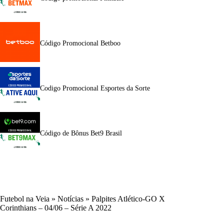
Código Promocional Betboo
Codigo Promocional Esportes da Sorte
Código de Bônus Bet9 Brasil
Futebol na Veia
»
Notícias
»
Palpites Atlético-GO X
Corinthians – 04/06 – Série A 2022