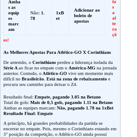
ta
Amba
s
s as
Adicionar ao
a
equip
Não
:
1.
1xB
boleto de
al
es
78
et
apostas
te
marc
ra
am
çõ
es!
As
Melhores
Apostas Para Atlético-GO X Corinthians
De antemão, o
Corinthians
perdeu a liderança isolada da
Série A
ao ficar no empate com o
América-MG
na jornada
anterior. Contudo, o
Atlético-GO
vive um momento mais
difícil no
Brasileirão
.
Está na zona de rebaixamento
e
procura seu caminho para deixar o Z4.
Resultado final:
Empate,
pagando 3.05 na Betano
Total de gols:
Mais de 0,5 gols,
pagando 1.11 na Betano
Ambas as equipes marcam:
Não,
pagando 1.78 na 1xBet
Resultado Final: Empate
A princípio, há grandes probabilidades da partida se
encerrar no empate. Pois, mesmo o Corinthians estando em
3° posição da competição, o Atlético-GO ainda possui