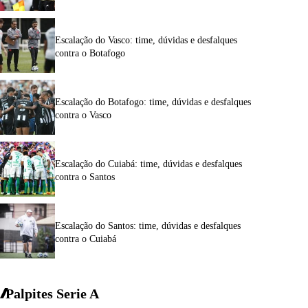
Escalação do Vasco: time, dúvidas e desfalques
contra o Botafogo
Escalação do Botafogo: time, dúvidas e desfalques
contra o Vasco
Escalação do Cuiabá: time, dúvidas e desfalques
contra o Santos
Escalação do Santos: time, dúvidas e desfalques
contra o Cuiabá
Palpites Serie A