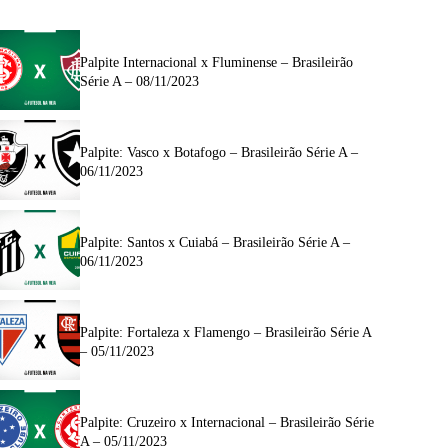
Palpite Internacional x Fluminense – Brasileirão
Série A – 08/11/2023
Palpite: Vasco x Botafogo – Brasileirão Série A –
06/11/2023
Palpite: Santos x Cuiabá – Brasileirão Série A –
06/11/2023
Palpite: Fortaleza x Flamengo – Brasileirão Série A
– 05/11/2023
Palpite: Cruzeiro x Internacional – Brasileirão Série
A – 05/11/2023