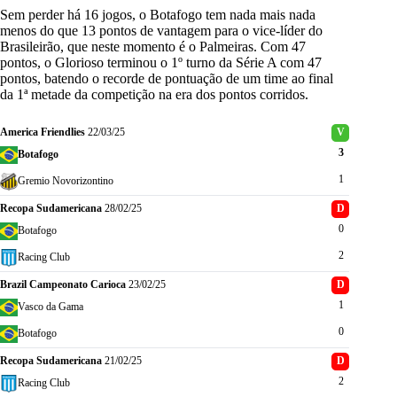
Sem perder há 16 jogos, o Botafogo tem nada mais nada
menos do que 13 pontos de vantagem para o vice-líder do
Brasileirão, que neste momento é o Palmeiras. Com 47
pontos, o Glorioso terminou o 1º turno da Série A com 47
pontos, batendo o recorde de pontuação de um time ao final
da 1ª metade da competição na era dos pontos corridos.
America Friendlies
22/03/25
V
3
Botafogo
1
Gremio Novorizontino
Recopa Sudamericana
28/02/25
D
0
Botafogo
2
Racing Club
Brazil Campeonato Carioca
23/02/25
D
1
Vasco da Gama
0
Botafogo
Recopa Sudamericana
21/02/25
D
2
Racing Club