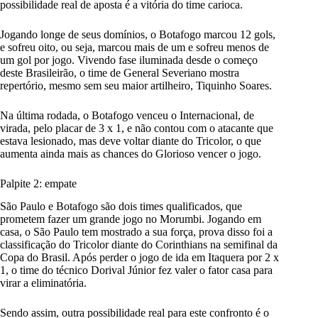
possibilidade real de aposta é a vitória do time carioca.
Jogando longe de seus domínios, o Botafogo marcou 12 gols,
e sofreu oito, ou seja, marcou mais de um e sofreu menos de
um gol por jogo. Vivendo fase iluminada desde o começo
deste Brasileirão, o time de General Severiano mostra
repertório, mesmo sem seu maior artilheiro, Tiquinho Soares.
Na última rodada, o Botafogo venceu o Internacional, de
virada, pelo placar de 3 x 1, e não contou com o atacante que
estava lesionado, mas deve voltar diante do Tricolor, o que
aumenta ainda mais as chances do Glorioso vencer o jogo.
Palpite 2: empate
São Paulo e Botafogo são dois times qualificados, que
prometem fazer um grande jogo no Morumbi. Jogando em
casa, o São Paulo tem mostrado a sua força, prova disso foi a
classificação do Tricolor diante do Corinthians na semifinal da
Copa do Brasil. Após perder o jogo de ida em Itaquera por 2 x
1, o time do técnico Dorival Júnior fez valer o fator casa para
virar a eliminatória.
Sendo assim, outra possibilidade real para este confronto é o