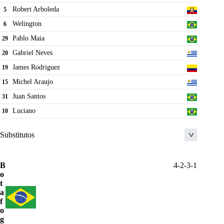
Robert Arboleda
5
Welington
6
Pablo Maia
29
Gabriel Neves
20
James Rodriguez
19
Michel Araujo
15
Juan Santos
31
Luciano
10
Substitutos
Talles Costa
37
B
4-2-3-1
o
Pedrinho
47
t
Luan
8
a
f
Lucas Beraldo
35
o
g
Alisson
25