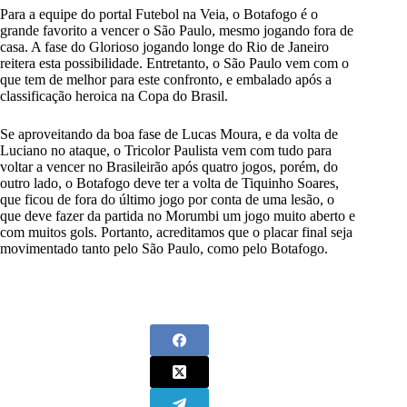
Para a equipe do portal Futebol na Veia, o Botafogo é o
Joao Pedro Galvao de Carvalho
57
grande favorito a vencer o São Paulo, mesmo jogando fora de
casa. A fase do Glorioso jogando longe do Rio de Janeiro
Diego Costa
19
reitera esta possibilidade. Entretanto, o São Paulo vem com o
Lucas Fernandes
18
que tem de melhor para este confronto, e embalado após a
classificação heroica na Copa do Brasil.
Philipe Sampaio
94
Carlos Alberto
27
Se aproveitando da boa fase de Lucas Moura, e da volta de
Luciano no ataque, o Tricolor Paulista vem com tudo para
Matheus Nascimento
90
voltar a vencer no Brasileirão após quatro jogos, porém, do
outro lado, o Botafogo deve ter a volta de Tiquinho Soares,
Hugo
16
que ficou de fora do último jogo por conta de uma lesão, o
que deve fazer da partida no Morumbi um jogo muito aberto e
Roberto Fernandez
1
com muitos gols. Portanto, acreditamos que o placar final seja
Jose Antonio dos Santos Junior
37
movimentado tanto pelo São Paulo, como pelo Botafogo.
Danilo
5
Diego Hernandez
77