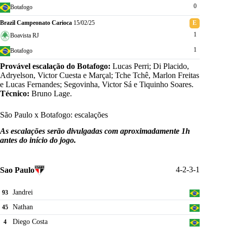
0
Botafogo
Brazil Campeonato Carioca
15/02/25
E
1
Boavista RJ
1
Botafogo
Provável escalação do Botafogo:
Lucas Perri; Di Placido,
Adryelson, Victor Cuesta e Marçal; Tche Tchê, Marlon Freitas
e Lucas Fernandes; Segovinha, Victor Sá e Tiquinho Soares.
Técnico:
Bruno Lage.
São Paulo x Botafogo: escalações
As escalações serão divulgadas com aproximadamente 1h
antes do início do jogo.
4-2-3-1
Sao Paulo
Jandrei
93
Nathan
45
Diego Costa
4