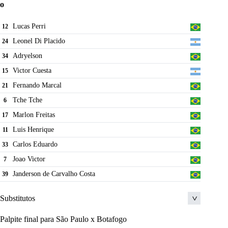
o
Rodriguinho
18
Lucas Perri
12
Joao Moreira
30
Leonel Di Placido
24
Rafinha
13
Adryelson
34
Alexandre Pato
12
Victor Cuesta
15
Jonathan Calleri
9
Fernando Marcal
21
Rafael Monteiro
23
Tche Tche
6
Lucas Moura
7
Marlon Freitas
17
Luis Henrique
11
Carlos Eduardo
33
Joao Victor
7
Janderson de Carvalho Costa
39
Substitutos
Palpite final para São Paulo x Botafogo
Matias Segovia
10