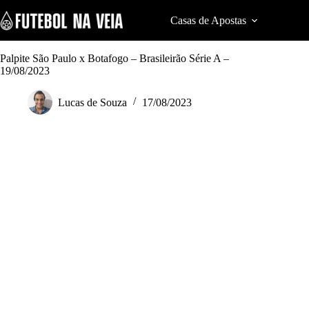
S
k
Casas de Apostas
Cod
i
p
t
Palpite São Paulo x Botafogo – Brasileirão Série A –
o
19/08/2023
c
o
Lucas de Souza
17/08/2023
n
t
e
n
t