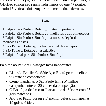
corridos. Em 19 jogos na primeira metade do campeonato, o
Glorioso somou nada mais nada menos do que 47 pontos,
sendo 15 vitórias, dois empates e somente duas derrotas.
Índice
1
Palpite São Paulo x Botafogo: fatos importantes
2
Palpite São Paulo x Botafogo: melhores odds e mercados
3
Palpite São Paulo x Botafogo: a nossa seleção das
melhores apostas
4
São Paulo x Botafogo: a forma atual das equipes
5
São Paulo x Botafogo: escalações
6
Palpite final para São Paulo x Botafogo
Palpite São Paulo x Botafogo: fatos importantes
Líder do Brasileirão Série A, o Botafogo é o melhor
visitante da competição;
Como mandante, o São Paulo tem a 5ª melhor
campanha entre os 20 clubes da competição;
O Botafogo detém o melhor ataque da Série A com 35
gols marcados;
Já o São Paulo possui a 3ª melhor defesa, com apenas
19 gols sofridos;