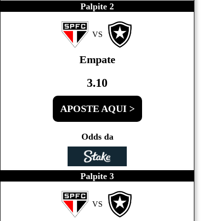
Palpite 2
VS
Empate
3.10
APOSTE AQUI >
Odds da
Palpite 3
VS