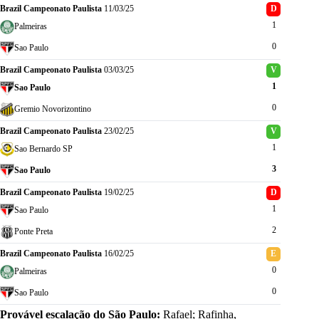
Brazil Campeonato Paulista
11/03/25
D
1
Palmeiras
0
Sao Paulo
Brazil Campeonato Paulista
03/03/25
V
1
Sao Paulo
0
Gremio Novorizontino
Brazil Campeonato Paulista
23/02/25
V
1
Sao Bernardo SP
3
Sao Paulo
Brazil Campeonato Paulista
19/02/25
D
1
Sao Paulo
2
Ponte Preta
Brazil Campeonato Paulista
16/02/25
E
0
Palmeiras
0
Sao Paulo
Provável escalação do São Paulo:
Rafael; Rafinha,