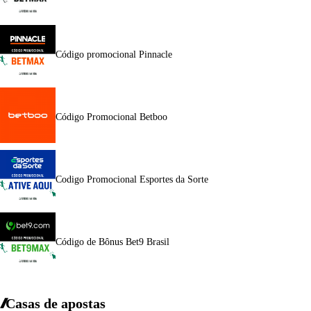
Código promocional Pinnacle
Código Promocional Betboo
Codigo Promocional Esportes da Sorte
Código de Bônus Bet9 Brasil
Casas de apostas