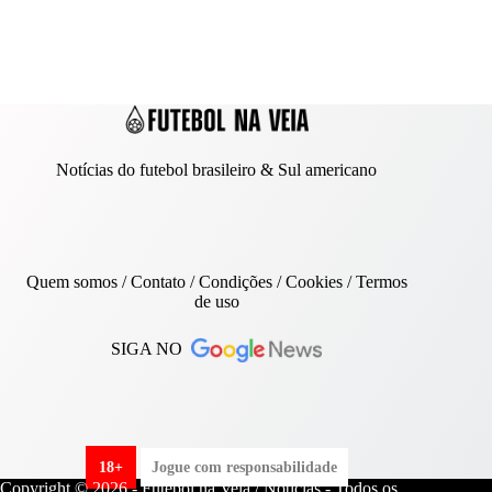
Notícias do futebol brasileiro & Sul americano
Quem somos
/
Contato
/ Condições /
Cookies
/
Termos
de uso
SIGA NO
18+
Jogue com responsabilidade
Copyright © 2026 - Futebol na Veia / Notícias - Todos os