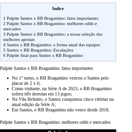
Índice
1
Palpite Santos x RB Bragantino: fatos importantes
2
Palpite Santos x RB Bragantino: melhores odds e
mercados
3
Palpite Santos x RB Bragantino: a nossa seleção das
melhores apostas
4
Santos x RB Bragantino: a forma atual das equipes
5
Santos x RB Bragantino: Escalações
6
Palpite final para Santos x RB Bragantino
Palpite Santos x RB Bragantino: fatos importantes
No 1° turno, o RB Bragantino venceu o Santos pelo
placar de 2 x 0;
Como visitante, na Série A de 2023, o RB Bragantino
sofreu três derrotas em 13 jogos;
Na Vila Belmiro, o Santos conquistou cinco vitórias na
atual edição da Série A;
Em Santos, o RB Bragantino não vence desde 2018.
Palpite Santos x RB Bragantino: melhores odds e mercados