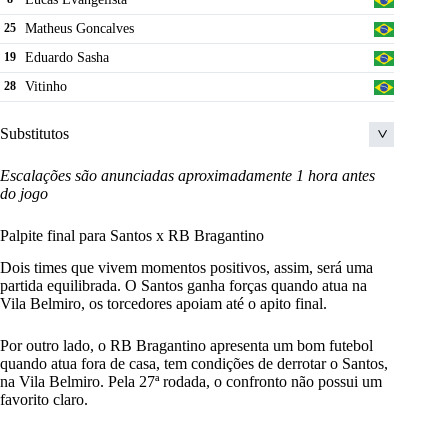
Julio Furch
11
Matheus Goncalves
25
Junior Caicara
80
Eduardo Sasha
19
Vladimir
1
Vitinho
28
Substitutos
Escalações são anunciadas aproximadamente 1 hora antes
Talisson de Almeida
21
do jogo
Joao Luiz Cipriano
38
Palpite final para Santos x RB Bragantino
Bruno Goncalves
17
Dois times que vivem momentos positivos, assim, será uma
Marcos Vinicios
27
partida equilibrada. O Santos ganha forças quando atua na
Vila Belmiro, os torcedores apoiam até o apito final.
Lopes Guilherme
31
Thiago Borbas
18
Por outro lado, o RB Bragantino apresenta um bom futebol
quando atua fora de casa, tem condições de derrotar o Santos,
Helinho
11
na Vila Belmiro. Pela 27ª rodada, o confronto não possui um
favorito claro.
Ignacio Laquintana
33
Eric Ramires
7