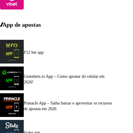
App de apostas
F12 bet app
Greenbets.io App – Como apostar do celular em
2026!
Pinnacle App – Saiba baixar e aproveitar os recursos
de apostas em 2026
Stake app