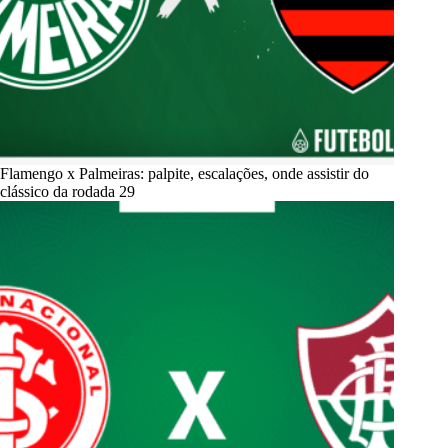
Flamengo x Palmeiras: palpite, escalações, onde assistir do
clássico da rodada 29