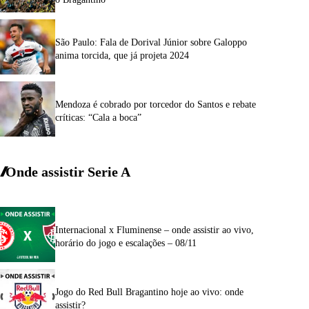
São Paulo: Fala de Dorival Júnior sobre Galoppo
anima torcida, que já projeta 2024
Mendoza é cobrado por torcedor do Santos e rebate
críticas: “Cala a boca”
Onde assistir Serie A
Internacional x Fluminense – onde assistir ao vivo,
horário do jogo e escalações – 08/11
Jogo do Red Bull Bragantino hoje ao vivo: onde
assistir?