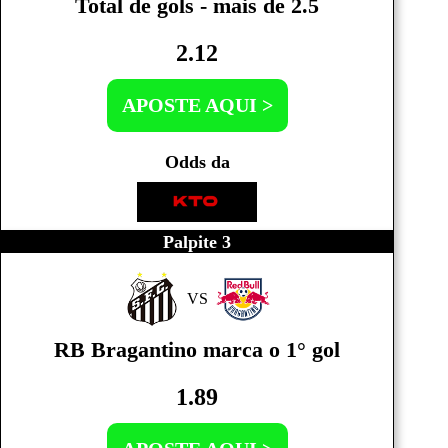
Total de gols - mais de 2.5
2.12
APOSTE AQUI >
Odds da
Palpite 3
VS
RB Bragantino marca o 1° gol
1.89