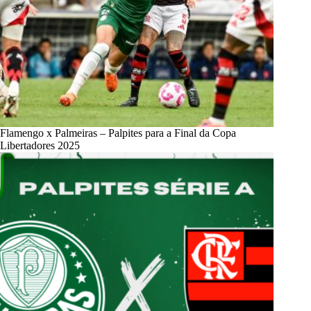
Flamengo x Palmeiras – Palpites para a Final da Copa
Libertadores 2025