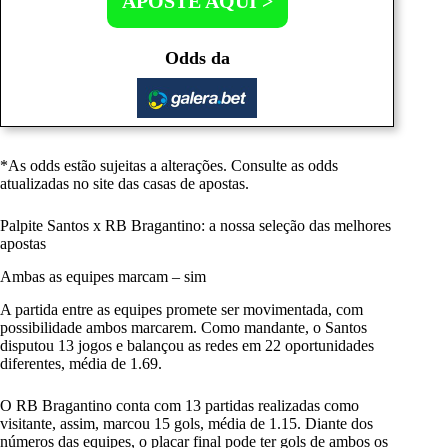
APOSTE AQUI >
Odds da
*As odds estão sujeitas a alterações. Consulte as odds
atualizadas no site das casas de apostas.
Palpite Santos x RB Bragantino: a nossa seleção das melhores
apostas
Ambas as equipes marcam – sim
A partida entre as equipes promete ser movimentada, com
possibilidade ambos marcarem. Como mandante, o Santos
disputou 13 jogos e balançou as redes em 22 oportunidades
diferentes, média de 1.69.
O RB Bragantino conta com 13 partidas realizadas como
visitante, assim, marcou 15 gols, média de 1.15. Diante dos
números das equipes, o placar final pode ter gols de ambos os