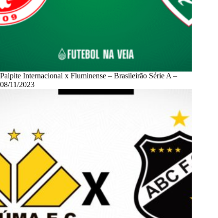
Palpite Internacional x Fluminense – Brasileirão Série A –
08/11/2023