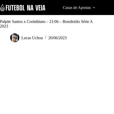
S
k
Casas de Apostas
Cod
i
p
t
Palpite Santos x Corinthians – 21/06 – Brasileirão Série A
o
2023
c
o
Lucas Uchoa
20/06/2023
n
t
e
n
t