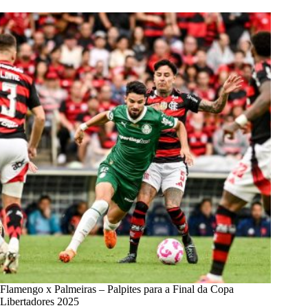
Flamengo x Palmeiras – Palpites para a Final da Copa
Libertadores 2025