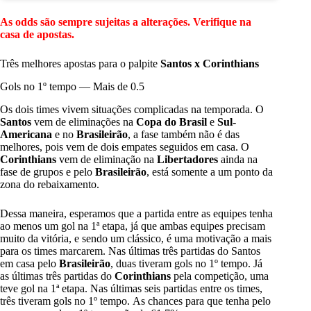
As odds são sempre sujeitas a alterações. Verifique na
casa de apostas.
Três melhores apostas para o palpite
Santos x Corinthians
Gols no 1º tempo — Mais de 0.5
Os dois times vivem situações complicadas na temporada. O
Santos
vem de eliminações na
Copa do Brasil
e
Sul-
Americana
e no
Brasileirão
, a fase também não é das
melhores, pois vem de dois empates seguidos em casa. O
Corinthians
vem de eliminação na
Libertadores
ainda na
fase de grupos e pelo
Brasileirão
, está somente a um ponto da
zona do rebaixamento.
Dessa maneira, esperamos que a partida entre as equipes tenha
ao menos um gol na 1ª etapa, já que ambas equipes precisam
muito da vitória, e sendo um clássico, é uma motivação a mais
para os times marcarem. Nas últimas três partidas do Santos
em casa pelo
Brasileirão
, duas tiveram gols no 1º tempo. Já
as últimas três partidas do
Corinthians
pela competição, uma
teve gol na 1ª etapa. Nas últimas seis partidas entre os times,
três tiveram gols no 1º tempo. As chances para que tenha pelo