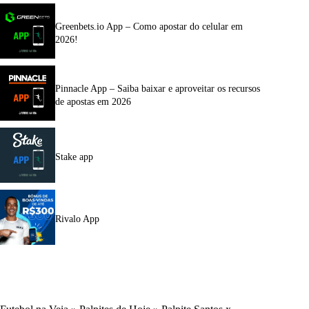
Greenbets.io App – Como apostar do celular em
2026!
Pinnacle App – Saiba baixar e aproveitar os recursos
de apostas em 2026
Stake app
Rivalo App