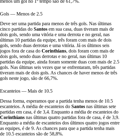
menos um gol no 1º tempo
são de 61,7%.
Gols — Menos de 2.5
Deve ser uma partida para menos de três gols. Nas últimas
cinco partidas do
Santos
em sua casa, duas tiveram mais de
dois gols, sendo uma vitória e uma derrota e no geral, nas
últimas 10 partidas da equipe, três foram com mais de dois
gols, sendo duas derrotas e uma vitória. Já os últimos seis
jogos fora de casa do
Corinthians
, dois foram com mais de
dois gols, sendo duas derrotas e no geral, nas últimas 10
partidas da equipe, ainda foram somente duas com mais de 2.5
gols. Nas últimas seis vezes que se enfrentaram, três partidas
tiveram mais de dois gols. As chances de haver menos de três
gols neste jogo, são de 66,7%.
Escanteios — Mais de 10.5
Dessa forma, esperamos que a partida tenha menos de 10.5
escanteios. A média de escanteios do
Santos
nas últimas sete
partidas em casa, é de 3,4. Enquanto a média de escanteios do
Corinthians
nas últimas quatro partidas fora de casa, é de 3,9.
Enquanto a média de escanteios dos últimos quatro jogos entre
as equipes, é de 9. As chances para que a partida tenha mais
de 10.5 escanteios são de 58,8%.