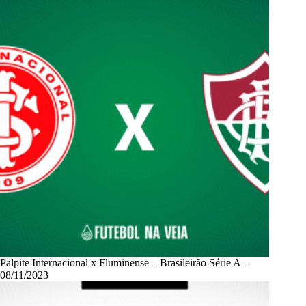
Palpite Internacional x Fluminense – Brasileirão Série A –
08/11/2023