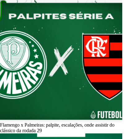
Flamengo x Palmeiras: palpite, escalações, onde assistir do
clássico da rodada 29