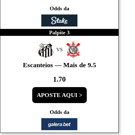
Odds da
Palpite 3
VS
Escanteios — Mais de 9.5
1.70
APOSTE AQUI >
Odds da