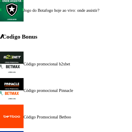
Jogo do Botafogo hoje ao vivo: onde assistir?
Codigo Bonus
Código promocional b2xbet
Código promocional Pinnacle
Código Promocional Betboo