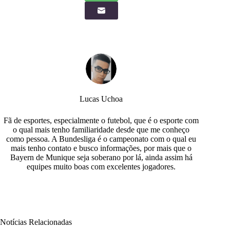
Lucas Uchoa
Fã de esportes, especialmente o futebol, que é o esporte com
o qual mais tenho familiaridade desde que me conheço
como pessoa. A Bundesliga é o campeonato com o qual eu
mais tenho contato e busco informações, por mais que o
Bayern de Munique seja soberano por lá, ainda assim há
equipes muito boas com excelentes jogadores.
Notícias Relacionadas