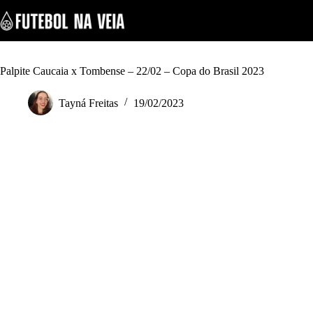
S
k
i
p
t
o
Palpite Caucaia x Tombense – 22/02 – Copa do Brasil 2023
c
o
Tayná Freitas
19/02/2023
n
t
e
n
t