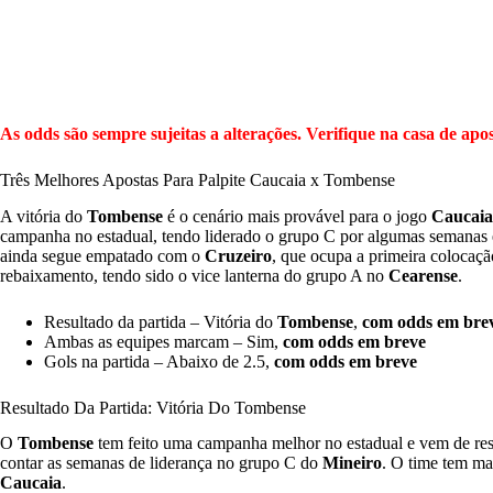
As odds são sempre sujeitas a alterações. Verifique na casa de apos
Três Melhores Apostas Para Palpite Caucaia x Tombense
A vitória do
Tombense
é o cenário mais provável para o jogo
Caucaia
campanha no estadual, tendo liderado o grupo C por algumas semanas e
ainda segue empatado com o
Cruzeiro
, que ocupa a primeira colocaçã
rebaixamento, tendo sido o vice lanterna do grupo A no
Cearense
.
Resultado da partida – Vitória do
Tombense
,
com odds em bre
Ambas as equipes marcam – Sim,
com odds em breve
Gols na partida – Abaixo de 2.5,
com odds em breve
Resultado Da Partida: Vitória Do Tombense
O
Tombense
tem feito uma campanha melhor no estadual e vem de res
contar as semanas de liderança no grupo C do
Mineiro
. O time tem ma
Caucaia
.