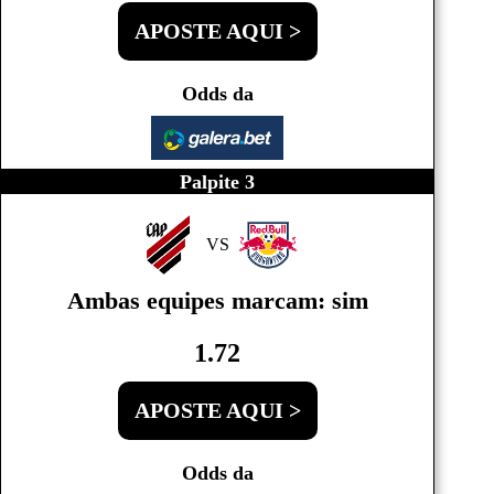
APOSTE AQUI >
Odds da
Palpite 3
VS
Ambas equipes marcam: sim
1.72
APOSTE AQUI >
Odds da