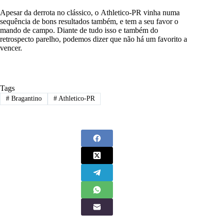
Apesar da derrota no clássico, o Athletico-PR vinha numa
sequência de bons resultados também, e tem a seu favor o
mando de campo. Diante de tudo isso e também do
retrospecto parelho, podemos dizer que não há um favorito a
vencer.
Tags
#
Bragantino
#
Athletico-PR