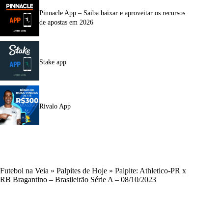
Pinnacle App – Saiba baixar e aproveitar os recursos
de apostas em 2026
Stake app
Rivalo App
Futebol na Veia
»
Palpites de Hoje
»
Palpite: Athletico-PR x
RB Bragantino – Brasileirão Série A – 08/10/2023