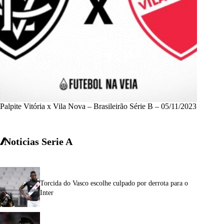
Palpite Vitória x Vila Nova – Brasileirão Série B – 05/11/2023
Noticias Serie A
Torcida do Vasco escolhe culpado por derrota para o
Inter