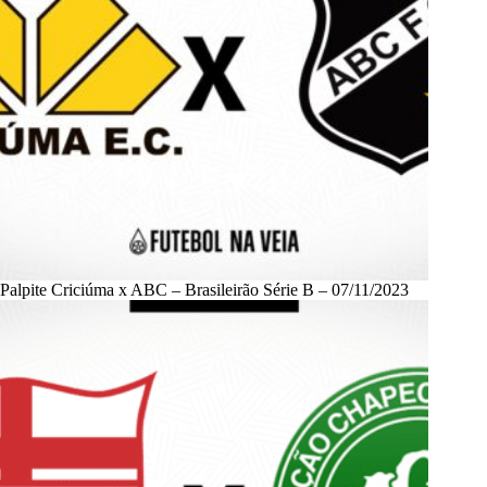
Palpite Criciúma x ABC – Brasileirão Série B – 07/11/2023