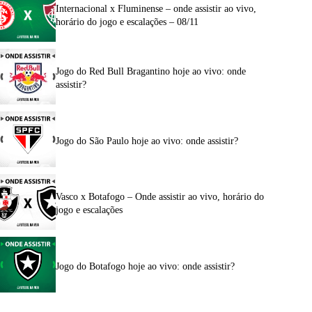
Internacional x Fluminense – onde assistir ao vivo,
horário do jogo e escalações – 08/11
Jogo do Red Bull Bragantino hoje ao vivo: onde
assistir?
Jogo do São Paulo hoje ao vivo: onde assistir?
Vasco x Botafogo – Onde assistir ao vivo, horário do
jogo e escalações
Jogo do Botafogo hoje ao vivo: onde assistir?