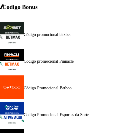
Codigo Bonus
Código promocional b2xbet
Código promocional Pinnacle
Código Promocional Betboo
Codigo Promocional Esportes da Sorte