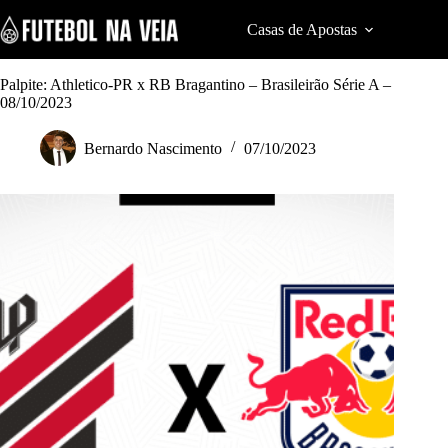
S
k
Casas de Apostas
Cod
i
p
t
Palpite: Athletico-PR x RB Bragantino – Brasileirão Série A –
o
08/10/2023
c
o
Bernardo Nascimento
07/10/2023
n
t
e
n
t