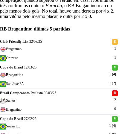
competição, quando superou o Verdão em casa. Nos últimos
três confrontos contra o
Furacão
, o RB Bragantino marcou
pelo menos dois gols. No total, houve uma derrota por 4 x 2,
uma vitória pelo mesmo placar, e outra por 2 x 0.
RB Bragantino: últimas 5 partidas
Club Friendly List
22/03/25
E
1
Bragantino
1
Cruzeiro
Copa do Brasil
12/03/25
V
1 (4)
Bragantino
1 (2)
Sao Jose PA
Brazil Campeonato Paulista
02/03/25
D
2
Santos
0
Bragantino
Copa do Brasil
27/02/25
V
1 (4)
Sousa EC