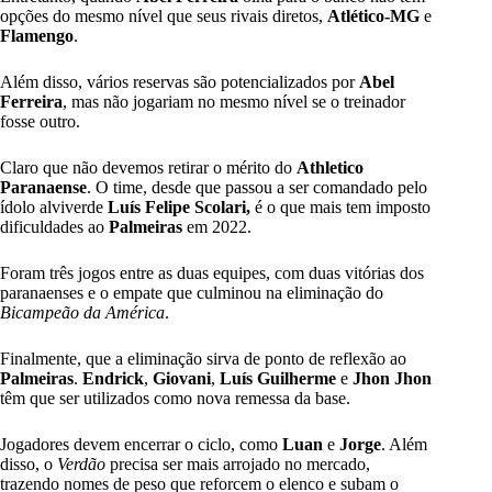
opções do mesmo nível que seus rivais diretos,
Atlético-MG
e
Flamengo
.
Além disso, vários reservas são potencializados por
Abel
Ferreira
, mas não jogariam no mesmo nível se o treinador
fosse outro.
Claro que não devemos retirar o mérito do
Athletico
Paranaense
. O time, desde que passou a ser comandado pelo
ídolo alviverde
Luís Felipe Scolari,
é o que mais tem imposto
dificuldades ao
Palmeiras
em 2022.
Foram três jogos entre as duas equipes, com duas vitórias dos
paranaenses e o empate que culminou na eliminação do
Bicampeão da América
.
Finalmente, que a eliminação sirva de ponto de reflexão ao
Palmeiras
.
Endrick
,
Giovani
,
Luís Guilherme
e
Jhon Jhon
têm que ser utilizados como nova remessa da base.
Jogadores devem encerrar o ciclo, como
Luan
e
Jorge
. Além
disso, o
Verdão
precisa ser mais arrojado no mercado,
trazendo nomes de peso que reforcem o elenco e subam o