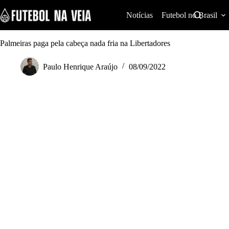
S
k
Notícias
Futebol no Brasil
i
p
t
Palmeiras paga pela cabeça nada fria na Libertadores
o
c
Paulo Henrique Araújo
08/09/2022
o
n
t
e
n
t