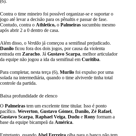
(6).
Contra o time mineiro foi possível organizar-se e suportar o
jogo até levar a decisão para os pênaltis e passar de fase.
Contudo, contra o
Athletico,
o
Palmeiras
sucumbiu mesmo
após abrir 2 a 0 dentro de casa.
Além disso, o
Verdão
já começou a semifinal prejudicado.
Danilo
ficou fora dos dois jogos, por causa da violenta
entrada em
Zaracho
. Já
Gustavo Scarpa
, melhor articulador
da equipe não jogou a ida da semifinal em
Curitiba
.
Para completar, nesta terça (6),
Murilo
foi expulso por uma
solada na intermediária, quando o time alviverde tinha total
controle da partida.
Baixa profundidade de elenco
O
Palmeiras
tem um excelente time titular. Isso é ponto
pacífico.
Weverton
,
Gustavo Gómez
,
Danilo,
Zé Rafael
,
Gustavo Scarpa
,
Raphael Veiga
,
Dudu
e
Rony
formam a
base da equipe bicampeã da
América
.
Entretanto, quando
Abel Ferreira
olha para o banco não tem