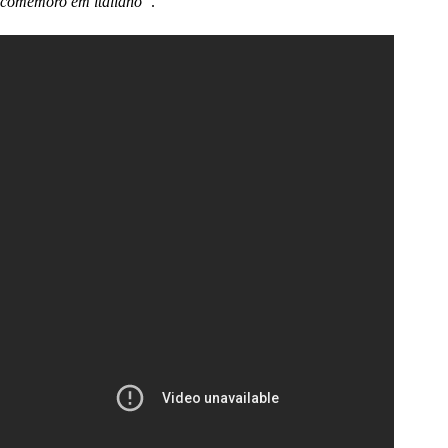
comemoro em italiano”
.