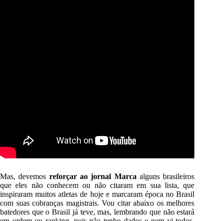
Mas, devemos
reforçar ao jornal Marca
alguns brasileiros
que eles não conhecem ou não citaram em sua lista, que
inspiraram muitos atletas de hoje e marcaram época no Brasil
com suas cobranças magistrais. Vou citar abaixo os melhores
batedores que o Brasil já teve, mas, lembrando que não estará
em ordem ou ranking, pois não tenho dados e nem vi todos,