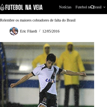
S
k
Notícias
Futebol no Brasil
i
p
t
Relembre os maiores cobradores de falta do Brasil
o
c
Eric Filardi
12/05/2016
o
n
t
e
n
t