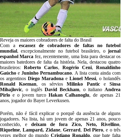
Reveja os maiores cobradores de falta do Brasil
Com a
escassez de cobradores de faltas no futebol
mundial
, excepcionalmente no futebol brasileiro, o
jornal
espanhol Marca
fez, recentemente, uma
lista para destacar os
maiores batedores de falta da história
. Nela, destacou quatro
brasileiros:
Roberto Carlos
,
Rogério Ceni
,
Ronaldinho
Gaúcho
e
Juninho Pernambucano
. A lista conta ainda com
os argentinos
Diego Maradona
e
Lionel Messi
, o holandês
Ronald Koeman
, os sérvios
Milinko Pantic
e
Sinsa
Mihajlovic
, o inglês
David Beckham
, o italiano
Andrea
Pirlo
e o jovem turco
Hakan Calhanoglu
, de apenas 21
anos, jogador do Bayer Leverkusen.
Porém, não é fácil explicar o porquê da ausência de alguns
jogadores. Na lista, há um jovem de apenas 21 anos, pouco
conhecido, e
deixam de fora Zico, Neto, Rivellino
,
Riquelme
,
Lampard, Zidane
,
Gerrard
,
Del Piero
, e o três
vezes melhor do mundo
Cristiano Ronaldo
, que bate falta