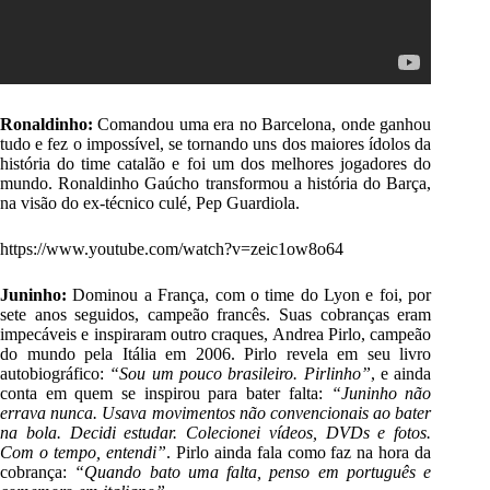
Ronaldinho:
Comandou uma era no Barcelona, onde ganhou
tudo e fez o impossível, se tornando uns dos maiores ídolos da
história do time catalão e foi um dos melhores jogadores do
mundo. Ronaldinho Gaúcho transformou a história do Barça,
na visão do ex-técnico culé, Pep Guardiola.
https://www.youtube.com/watch?v=zeic1ow8o64
Juninho:
Dominou a França, com o time do Lyon e foi, por
sete anos seguidos, campeão francês. Suas cobranças eram
impecáveis e inspiraram outro craques, Andrea Pirlo, campeão
do mundo pela Itália em 2006. Pirlo revela em seu livro
autobiográfico:
“Sou um pouco brasileiro. Pirlinho”
, e ainda
conta em quem se inspirou para bater falta:
“Juninho não
errava nunca. Usava movimentos não convencionais ao bater
na bola. Decidi estudar. Colecionei vídeos, DVDs e fotos.
Com o tempo, entendi”
. Pirlo ainda fala como faz na hora da
cobrança:
“Quando bato uma falta, penso em português e