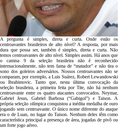
A pergunta é simples, direta e curta. Onde estão os
centroavantes brasileiros de alto nível? A resposta, por mais
dura que possa ser, também é simples, direta e curta. Não
temos centroavantes de alto nível. Simples assim. Há anos que
o camisa 9 da seleção brasileira não é reconhecido
internacionalmente, não tem fama de “matador” e não tira o
sono dos goleiros adversários. Nossos centroavantes não se
comparam, por exemplo, a Luis Suárez, Robert Lewandowski
ou Ibrahimovic. Tanto que, nesta última convocação da
seleção brasileira, a primeira feita por Tite, não há nenhum
centroavante entre os quatro atacantes convocados. Neymar,
Gabriel Jesus, Gabriel Barbosa (“Gabigol”) e Taison. A
própria seleção olímpica conquistou a inédita medalha de ouro
jogando sem centroavante. O único nome diferente do ataque
era o de Luan, no lugar do Taison. Nenhum deles têm como
característica principal a presença de área, jogadas de pivô ou
um forte jogo aéreo.