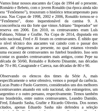
Vamos listar nossos atacantes da Copa de 1994 até o presente.
Romário e Bebeto, com o jovem Ronaldo (na época ainda não
era “Fenômeno”), trouxeram o histórico tetracampeonato para
casa. Nas Copas de 1998, 2002 e 2006, Ronaldo tornou-se o
“Fenômeno”, dono inquestionável da camisa 9. A
concorrência era tão forte que vimos Adriano “Imperador” ser
reserva em 2006. Em 2010, os centroavantes eram Luís
Fabiano, Nilmar e Grafite. Na Copa de 2014, disputada em
solo nacional, Fred e Jô foram os centroavantes. É nítido que
o nível técnico dos atacantes vai caindo com o passar dos
anos, até chegarmos ao presente, no qual estamos vivendo
uma escassez de centroavantes no futebol brasileiro. Isso sem
contar os grandes centroavantes mais antigos, como Pepe na
década de 50/60, Reinaldo e Roberto Dinamite, nas décadas
de 70 e 80, Casagrande e Careca, nas décadas de 80 e 90.
Observando os elencos dos times da Série A, mais
especificamente o setor ofensivo, vemos o porquê da carência.
Lucas Pratto e Paolo Guerrero, considerados uns dos melhores
centroavantes atuando em solo nacional, são estrangeiros, um
argentino e o outro peruano, respectivamente. Temos também
no brasileirão, entre outros centroavantes, Leandro Damião,
Fred, Eduardo Sasha, Grafite e Ricardo Oliveira. Dos nomes
citados, apenas Eduardo Sasha não defendeu a seleção