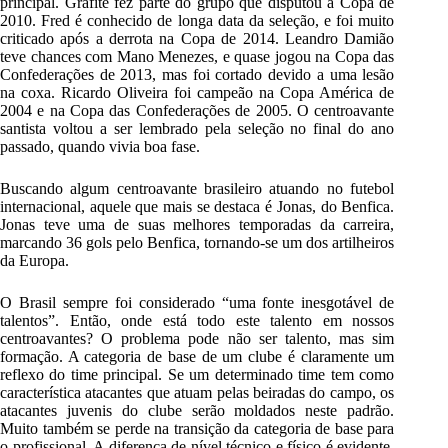
principal. Grafite fez parte do grupo que disputou a Copa de
2010. Fred é conhecido de longa data da seleção, e foi muito
criticado após a derrota na Copa de 2014. Leandro Damião
teve chances com Mano Menezes, e quase jogou na Copa das
Confederações de 2013, mas foi cortado devido a uma lesão
na coxa. Ricardo Oliveira foi campeão na Copa América de
2004 e na Copa das Confederações de 2005. O centroavante
santista voltou a ser lembrado pela seleção no final do ano
passado, quando vivia boa fase.
Buscando algum centroavante brasileiro atuando no futebol
internacional, aquele que mais se destaca é Jonas, do Benfica.
Jonas teve uma de suas melhores temporadas da carreira,
marcando 36 gols pelo Benfica, tornando-se um dos artilheiros
da Europa.
O Brasil sempre foi considerado “uma fonte inesgotável de
talentos”. Então, onde está todo este talento em nossos
centroavantes? O problema pode não ser talento, mas sim
formação. A categoria de base de um clube é claramente um
reflexo do time principal. Se um determinado time tem como
característica atacantes que atuam pelas beiradas do campo, os
atacantes juvenis do clube serão moldados neste padrão.
Muito também se perde na transição da categoria de base para
o profissional. A diferença de nível técnico e físico é evidente,