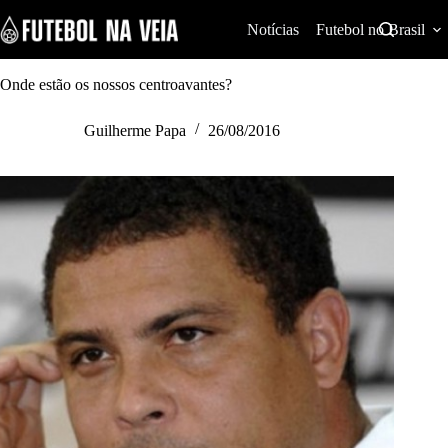
S
k
Notícias
Futebol no Brasil
i
p
t
Onde estão os nossos centroavantes?
o
c
Guilherme Papa
26/08/2016
o
n
t
e
n
t