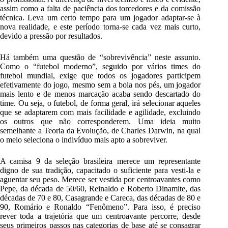
assim como a falta de paciência dos torcedores e da comissão
técnica. Leva um certo tempo para um jogador adaptar-se à
nova realidade, e este período torna-se cada vez mais curto,
devido a pressão por resultados.
Há também uma questão de “sobrevivência” neste assunto.
Como o “futebol moderno”, seguido por vários times do
futebol mundial, exige que todos os jogadores participem
efetivamente do jogo, mesmo sem a bola nos pés, um jogador
mais lento e de menos marcação acaba sendo descartado do
time. Ou seja, o futebol, de forma geral, irá selecionar aqueles
que se adaptarem com mais facilidade e agilidade, excluindo
os outros que não corresponderem. Uma ideia muito
semelhante a Teoria da Evolução, de Charles Darwin, na qual
o meio seleciona o indivíduo mais apto a sobreviver.
A camisa 9 da seleção brasileira merece um representante
digno de sua tradição, capacitado o suficiente para vesti-la e
aguentar seu peso. Merece ser vestida por centroavantes como
Pepe, da década de 50/60, Reinaldo e Roberto Dinamite, das
décadas de 70 e 80, Casagrande e Careca, das décadas de 80 e
90, Romário e Ronaldo “Fenômeno”. Para isso, é preciso
rever toda a trajetória que um centroavante percorre, desde
seus primeiros passos nas categorias de base até se consagrar