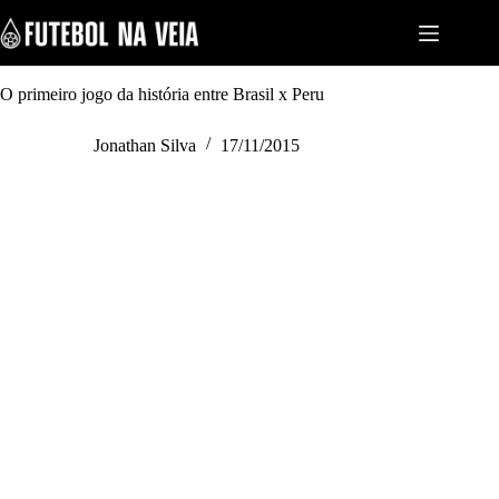
S
k
i
p
t
O primeiro jogo da história entre Brasil x Peru
o
c
Jonathan Silva
17/11/2015
o
n
t
e
n
t