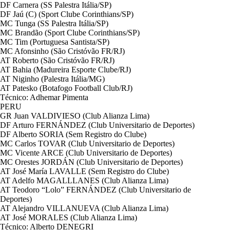
DF Carnera (SS Palestra Itália/SP)
DF Jaú (C) (Sport Clube Corinthians/SP)
MC Tunga (SS Palestra Itália/SP)
MC Brandão (Sport Clube Corinthians/SP)
MC Tim (Portuguesa Santista/SP)
MC Afonsinho (São Cristóvão FR/RJ)
AT Roberto (São Cristóvão FR/RJ)
AT Bahia (Madureira Esporte Clube/RJ)
AT Niginho (Palestra Itália/MG)
AT Patesko (Botafogo Football Club/RJ)
Técnico: Adhemar Pimenta
PERU
GR Juan VALDIVIESO (Club Alianza Lima)
DF Arturo FERNÁNDEZ (Club Universitario de Deportes)
DF Alberto SORIA (Sem Registro do Clube)
MC Carlos TOVAR (Club Universitario de Deportes)
MC Vicente ARCE (Club Universitario de Deportes)
MC Orestes JORDÁN (Club Universitario de Deportes)
AT José María LAVALLE (Sem Registro do Clube)
AT Adelfo MAGALLLANES (Club Alianza Lima)
AT Teodoro “Lolo” FERNÁNDEZ (Club Universitario de
Deportes)
AT Alejandro VILLANUEVA (Club Alianza Lima)
AT José MORALES (Club Alianza Lima)
Técnico: Alberto DENEGRI