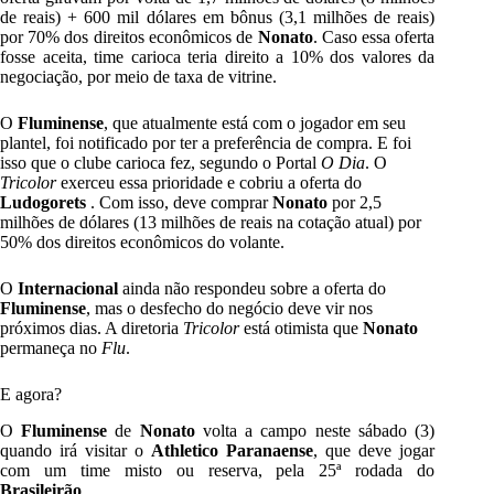
de reais) + 600 mil dólares em bônus (3,1 milhões de reais)
por 70% dos direitos econômicos de
Nonato
. Caso essa oferta
fosse aceita, time carioca teria direito a 10% dos valores da
negociação, por meio de taxa de vitrine.
O
Fluminense
, que atualmente está com o jogador em seu
plantel, foi notificado por ter a preferência de compra. E foi
isso que o clube carioca fez, segundo o Portal
O Dia
. O
Tricolor
exerceu essa prioridade e cobriu a oferta do
Ludogorets
. Com isso, deve comprar
Nonato
por 2,5
milhões de dólares (13 milhões de reais na cotação atual) por
50% dos direitos econômicos do volante.
O
Internacional
ainda não respondeu sobre a oferta do
Fluminense
, mas o desfecho do negócio deve vir nos
próximos dias. A diretoria
Tricolor
está otimista que
Nonato
permaneça no
Flu
.
E agora?
O
Fluminense
de
Nonato
volta a campo neste sábado (3)
quando irá visitar o
Athletico Paranaense
, que deve jogar
com um time misto ou reserva, pela 25ª rodada do
Brasileirão
.