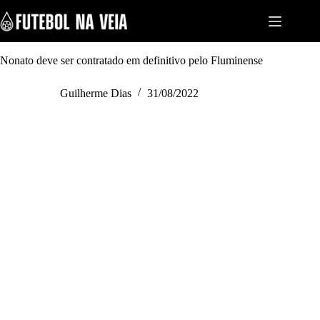
S
k
i
p
t
Nonato deve ser contratado em definitivo pelo Fluminense
o
c
Guilherme Dias
31/08/2022
o
n
t
e
n
t