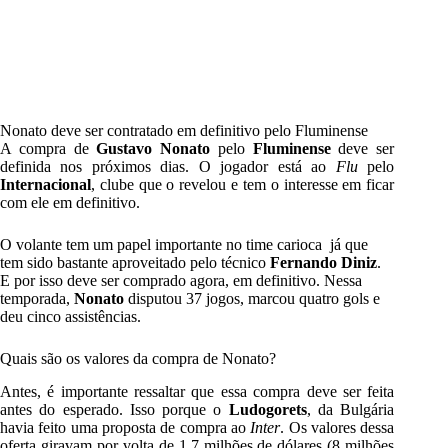
Nonato deve ser contratado em definitivo pelo Fluminense
A compra de
Gustavo Nonato
pelo
Fluminense
deve ser
definida nos próximos dias. O jogador está ao
Flu
pelo
Internacional
, clube que o revelou e tem o interesse em ficar
com ele em definitivo.
O volante tem um papel importante no time carioca já que
tem sido bastante aproveitado pelo técnico
Fernando Diniz
.
E por isso deve ser comprado agora, em definitivo. Nessa
temporada,
Nonato
disputou 37 jogos, marcou quatro gols e
deu cinco assistências.
Quais são os valores da compra de Nonato?
Antes, é importante ressaltar que essa compra deve ser feita
antes do esperado. Isso porque o
Ludogorets
, da Bulgária
havia feito uma proposta de compra ao
Inter
. Os valores dessa
oferta giravam por volta de 1,7 milhões de dólares (8 milhões