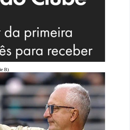
ie B)