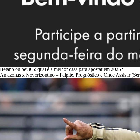
Betano ou bet365: qual é a melhor casa para apostar em 2025?
Amazonas x Novorizontino – Palpite, Prognóstico e Onde Assistir (Sér