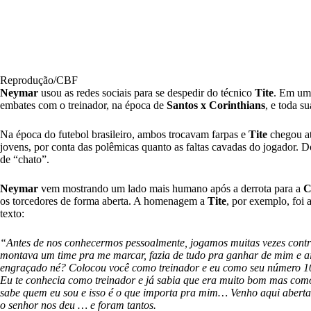
Reprodução/CBF
Neymar
usou as redes sociais para se despedir do técnico
Tite
. Em um 
embates com o treinador, na época de
Santos x Corinthians
, e toda s
Na época do futebol brasileiro, ambos trocavam farpas e
Tite
chegou at
jovens, por conta das polêmicas quanto as faltas cavadas do jogador. D
de “chato”.
Neymar
vem mostrando um lado mais humano após a derrota para a
C
os torcedores de forma aberta. A homenagem a
Tite
, por exemplo, foi 
texto:
“Antes de nos conhecermos pessoalmente, jogamos muitas vezes contra
montava um time pra me marcar, fazia de tudo pra ganhar de mim e a
engraçado né? Colocou você como treinador e eu como seu número 1
Eu te conhecia como treinador e já sabia que era muito bom mas 
sabe quem eu sou e isso é o que importa pra mim… Venho aqui aberta
o senhor nos deu … e foram tantos.