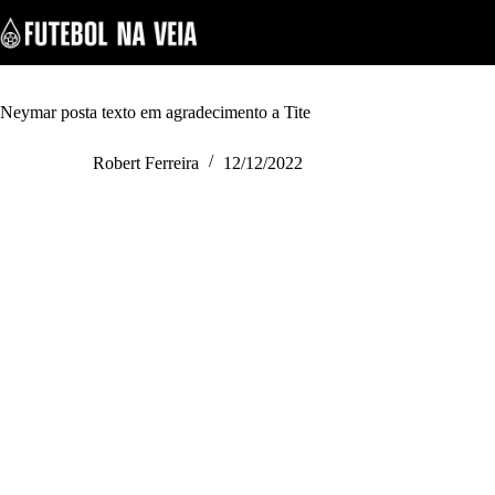
S
k
i
p
t
o
Neymar posta texto em agradecimento a Tite
c
o
Robert Ferreira
12/12/2022
n
t
e
n
t