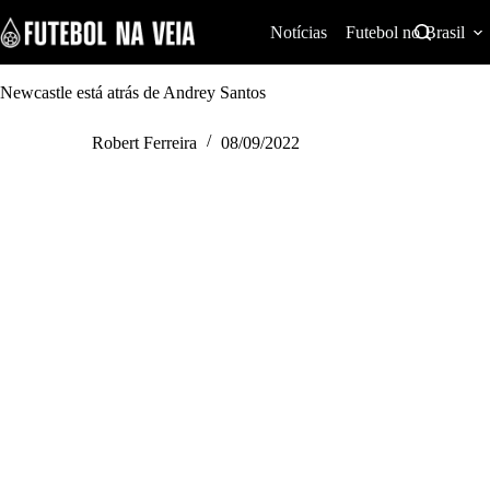
S
k
Notícias
Futebol no Brasil
i
p
t
Newcastle está atrás de Andrey Santos
o
c
Robert Ferreira
08/09/2022
o
n
t
e
n
t