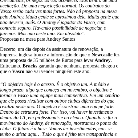
Obviamente, os negócios vão acontecer. Mas dentro de uma
aceitação. De uma negociação normal. Os contratos do
Vasco serão cada vez mais fortes. Não há proposta na mesa
pelo Andrey. Muita gente se aproximou dele. Muita gente que
não deveria, aliás. O Andrey é jogador do Vasco, com
contrato seguro. Havendo possibilidade de negociar, o
faremos. Mas não neste ano. Em absoluto”.
Propostas na mesa para Andrey Santos
Decerto, um dia depois da assinatura de renovação, a
imprensa inglesa trouxe a informação de que o
Newcastle
fez
uma proposta de 35 milhões de Euros para levar
Andrey
.
Entretanto,
Bracks
garantiu que nenhuma proposta chegou e
que o
Vasco
não vai vender ninguém este ano:
“O objetivo hoje é o acesso. É o objetivo um. A médio e
longo prazo, algo que começa em novembro, o objetivo é
tornar o Vasco uma equipe mais competitiva. Em um cenário
que ele possa rivalizar com outros clubes diferentes do que
rivaliza neste ano. O objetivo é construir uma equipe forte.
Dentro de estrutura forte. Por isso, vai haver investimento
dentro do CT, em profissionais e no elenco. Quando se faz o
movimento do Andrey, de renovação, mostramos o ponto do
clube. O futuro é a base. Vamos ter investimentos, mas se
tenho o atleta aqui… Tudo o que é feito tem transparência e