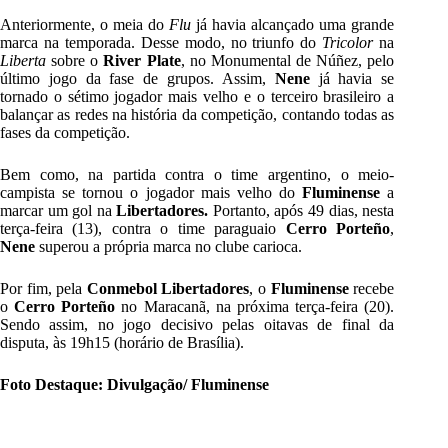
Anteriormente, o meia do
Flu
já havia alcançado uma grande
marca na temporada. Desse modo, no triunfo do
Tricolor
na
Liberta
sobre o
River Plate
, no Monumental de Núñez, pelo
último jogo da fase de grupos. Assim,
Nene
já havia se
tornado o sétimo jogador mais velho e o terceiro brasileiro a
balançar as redes na história da competição, contando todas as
fases da competição.
Bem como, na partida contra o time argentino, o meio-
campista se tornou o jogador mais velho do
Fluminense
a
marcar um gol na
Libertadores.
Portanto, após 49 dias, nesta
terça-feira (13), contra o time paraguaio
Cerro Porteño
,
Nene
superou a própria marca no clube carioca.
Por fim, pela
Conmebol Libertadores
, o
Fluminense
recebe
o
Cerro Porteño
no Maracanã, na próxima terça-feira (20).
Sendo assim, no jogo decisivo pelas oitavas de final da
disputa, às 19h15 (horário de Brasília).
Foto Destaque: Divulgação/ Fluminense