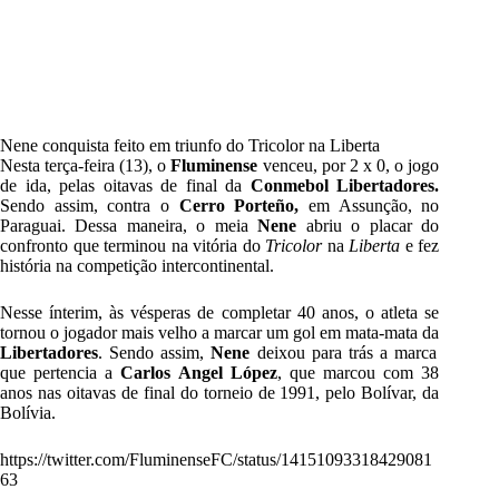
Nene conquista feito em triunfo do Tricolor na Liberta
Nesta terça-feira (13), o
Fluminense
venceu, por 2 x 0, o jogo
de ida, pelas oitavas de final da
Conmebol Libertadores
.
Sendo assim, contra o
Cerro Porteño,
em Assunção, no
Paraguai. Dessa maneira, o meia
Nene
abriu o placar do
confronto que terminou na vitória do
Tricolor
na
Liberta
e fez
história na competição intercontinental.
Nesse ínterim, às vésperas de completar 40 anos, o atleta se
tornou o jogador mais velho a marcar um gol em mata-mata da
Libertadores
. Sendo assim,
Nene
deixou para trás a marca
que pertencia a
Carlos Angel López
, que marcou com 38
anos nas oitavas de final do torneio de 1991, pelo Bolívar, da
Bolívia.
https://twitter.com/FluminenseFC/status/14151093318429081
63