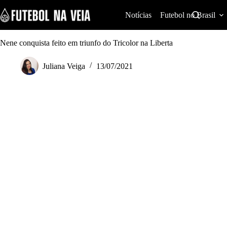
S
k
Notícias
Futebol no Brasil
i
p
t
Nene conquista feito em triunfo do Tricolor na Liberta
o
c
Juliana Veiga
13/07/2021
o
n
t
e
n
t