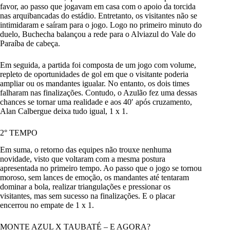
favor, ao passo que jogavam em casa com o apoio da torcida
nas arquibancadas do estádio. Entretanto, os visitantes não se
intimidaram e saíram para o jogo. Logo no primeiro minuto do
duelo, Buchecha balançou a rede para o Alviazul do Vale do
Paraíba de cabeça.
Em seguida, a partida foi composta de um jogo com volume,
repleto de oportunidades de gol em que o visitante poderia
ampliar ou os mandantes igualar. No entanto, os dois times
falharam nas finalizações. Contudo, o Azulão fez uma dessas
chances se tornar uma realidade e aos 40′ após cruzamento,
Alan Calbergue deixa tudo igual, 1 x 1.
2° TEMPO
Em suma, o retorno das equipes não trouxe nenhuma
novidade, visto que voltaram com a mesma postura
apresentada no primeiro tempo. Ao passo que o jogo se tornou
moroso, sem lances de emoção, os mandantes até tentaram
dominar a bola, realizar triangulações e pressionar os
visitantes, mas sem sucesso na finalizações. E o placar
encerrou no empate de 1 x 1.
MONTE AZUL X TAUBATÉ – E AGORA?