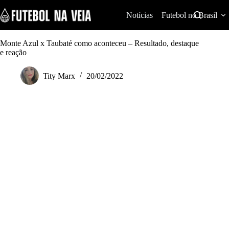
S
k
Notícias
Futebol no Brasil
i
p
t
Monte Azul x Taubaté como aconteceu – Resultado, destaque
o
e reação
c
o
Tity Marx
20/02/2022
n
t
e
n
t