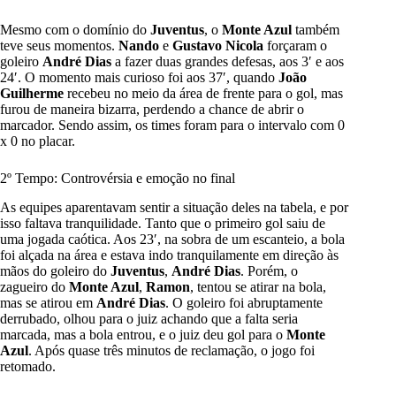
Mesmo com o domínio do
Juventus
, o
Monte Azul
também
teve seus momentos.
Nando
e
Gustavo
Nicola
forçaram o
goleiro
André
Dias
a fazer duas grandes defesas, aos 3′ e aos
24′. O momento mais curioso foi aos 37′, quando
João
Guilherme
recebeu no meio da área de frente para o gol, mas
furou de maneira bizarra, perdendo a chance de abrir o
marcador. Sendo assim, os times foram para o intervalo com 0
x 0 no placar.
2º Tempo: Controvérsia e emoção no final
As equipes aparentavam sentir a situação deles na tabela, e por
isso faltava tranquilidade. Tanto que o primeiro gol saiu de
uma jogada caótica. Aos 23′, na sobra de um escanteio, a bola
foi alçada na área e estava indo tranquilamente em direção às
mãos do goleiro do
Juventus
,
André Dias
. Porém, o
zagueiro do
Monte Azul
,
Ramon
, tentou se atirar na bola,
mas se atirou em
André Dias
. O goleiro foi abruptamente
derrubado, olhou para o juiz achando que a falta seria
marcada, mas a bola entrou, e o juiz deu gol para o
Monte
Azul
. Após quase três minutos de reclamação, o jogo foi
retomado.