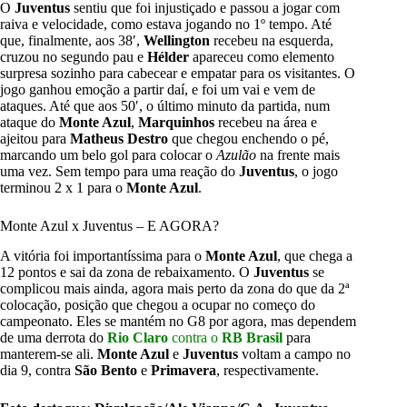
O
Juventus
sentiu que foi injustiçado e passou a jogar com
raiva e velocidade, como estava jogando no 1º tempo. Até
que, finalmente, aos 38′,
Wellington
recebeu na esquerda,
cruzou no segundo pau e
Hélder
apareceu como elemento
surpresa sozinho para cabecear e empatar para os visitantes. O
jogo ganhou emoção a partir daí, e foi um vai e vem de
ataques. Até que aos 50′, o último minuto da partida, num
ataque do
Monte Azul
,
Marquinhos
recebeu na área e
ajeitou para
Matheus Destro
que chegou enchendo o pé,
marcando um belo gol para colocar o
Azulão
na frente mais
uma vez. Sem tempo para uma reação do
Juventus
, o jogo
terminou 2 x 1 para o
Monte Azul
.
Monte Azul x Juventus – E AGORA?
A vitória foi importantíssima para o
Monte Azul
, que chega a
12 pontos e sai da zona de rebaixamento. O
Juventus
se
complicou mais ainda, agora mais perto da zona do que da 2ª
colocação, posição que chegou a ocupar no começo do
campeonato. Eles se mantém no G8 por agora, mas dependem
de uma derrota do
Rio Claro
contra o
RB Brasil
para
manterem-se ali.
Monte Azul
e
Juventus
voltam a campo no
dia 9, contra
São Bento
e
Primavera
, respectivamente.