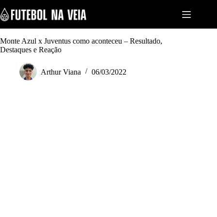
S
k
i
p
t
Monte Azul x Juventus como aconteceu – Resultado,
o
Destaques e Reação
c
o
Arthur Viana
06/03/2022
n
t
e
n
t