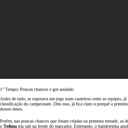
1° Tempo: Poucas chances e gol anulado
Antes de tudo, se esperava um jogo mais cauteloso entre as equipes, j
classificação do campeonato. Dito isso, já fica claro o porquê a primei
desses times.
Porém, nas poucas chances que foram criadas na primeira metade, as d
o
Tolima
iria sair na frente do marcador. Entretanto, o bandeirinha anul