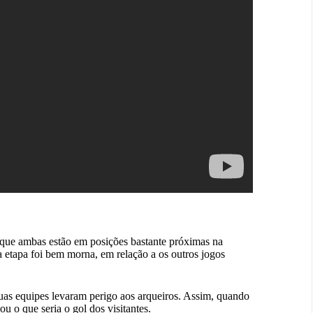
á que ambas estão em posições bastante próximas na
ra etapa foi bem morna, em relação a os outros jogos
uas equipes levaram perigo aos arqueiros. Assim, quando
ou o que seria o gol dos visitantes.