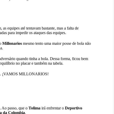
 as equipes até tentavam bastante, mas a falta de
adas para impedir os ataques das equipes.
o
Millonarios
mesmo tento uma maior posse de bola não
a.
adversário quando tinha a bola. Dessa forma, ficou bem
quilíbrio no placar e também na tabela.
 Tolima. ¡VAMOS MILLONARIOS!
. Ao passo, que o
Tolima
irá enfrentar o
Deportivo
a da Colombia
.