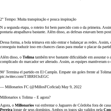
2° Tempo: Muita transpiração e pouca inspiração
N a segunda etapa, o roteiro foi bem parecido com o da primeira. Assim,
pontaria atrapalhava bastante. Além disso, as defesas estavam bem post
Dessa forma, a bola teimava em não entrar e balançar as redes. Assim, 
conseguiu traduzir isso em chances claras para mudar o placar da partid
Além disso, o
Tolima
também teve bastante dificuldade em assustar o 
complicado do marcador ser alterado. Assim, as equipes mantiveram o e
90’ Termina el partido en El Campín. Empate sin goles frente al
pic.twitter.com/T3BRH3xEGC
— Millonarios FC (@MillosFCoficial)
May 9, 2022
Millonarios x Tolima – E agora?
Agora, o
Millonarios
vai enfrentar o Jaguares de Córdoba fora de casa
Pereira
longe de seus domínios. Ambos os jogos são validos pela
Cop