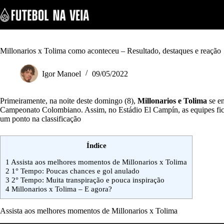
S
k
i
p
t
o
Millonarios x Tolima como aconteceu – Resultado, destaques e reação
c
o
Igor Manoel
09/05/2022
n
t
e
Primeiramente, na noite deste domingo (8),
Millonarios e Tolima
se en
n
Campeonato Colombiano. Assim, no Estádio El Campín, as equipes fica
t
um ponto na classificação
Índice
1
Assista aos melhores momentos de Millonarios x Tolima
2
1° Tempo: Poucas chances e gol anulado
3
2° Tempo: Muita transpiração e pouca inspiração
4
Millonarios x Tolima – E agora?
Assista aos melhores momentos de Millonarios x Tolima