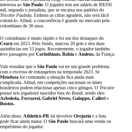
interessa ao
São Paulo
. O jogador tem um salário de R$350
mil, segundo o jornalista, que se encaixa nos padrões do
Tricolor Paulista.
Embora as cifras agradem, não será fácil
cotratá-lo. Afinal, a concorrência é grande no mercado pelo
colombiano de 30 anos.
O colombiano é muito rápido e foi um dos destaques do
Ceará
em 2023. Pelo
Vozão,
marcou 20 gols e deu duas
assistências em 53 jogos. Recentemente, o jogador também
teve passagens por
Corinthians, Bahia
e
Amiens,
da França.
Vale ressaltar que o
São Paulo
vai ter um grande problema
com o excesso de estrangeiros na temporada 2023. Se
Mendoza
for contratado a situação fica ainda mais
complicada. Afinal, em competições nacionais os times
brasileiros podem relacionar apenas cinco gringos. O
Tricolor
possui seis jogadores nascidos fora do Brasil, sendo eles:
Arboleda, Ferraresi, Gabriel Neves, Galoppo, Calleri
e
Bustos.
Além disso,
Athletico-PR
irá devolver
Orejuela
e a lista
pode ficar ainda maior. O
São Paulo
buscará uma venda ou
empréstimo do jogador.