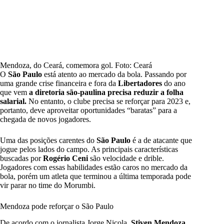
Mendoza, do Ceará, comemora gol. Foto: Ceará
O
São Paulo
está atento ao mercado da bola. Passando por
uma grande crise financeira e fora da
Libertadores
do ano
que vem
a diretoria são-paulina precisa reduzir a folha
salarial.
No entanto, o clube precisa se reforçar para 2023 e,
portanto, deve aproveitar oportunidades “baratas” para a
chegada de novos jogadores.
Uma das posições carentes do
São Paulo
é a de atacante que
jogue pelos lados do campo. As principais características
buscadas por
Rogério Ceni
são velocidade e drible.
Jogadores com essas habilidades estão caros no mercado da
bola, porém um atleta que terminou a última temporada pode
vir parar no time do Morumbi.
Mendoza pode reforçar o São Paulo
De acordo com o jornalista Jorge Nicola,
Stiven Mendoza