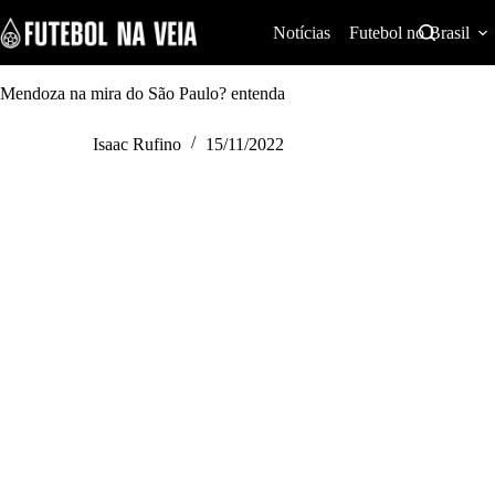
S
k
Notícias
Futebol no Brasil
i
p
t
Mendoza na mira do São Paulo? entenda
o
c
Isaac Rufino
15/11/2022
o
n
t
e
n
t