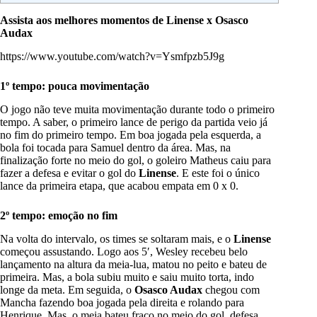
Assista aos melhores momentos de Linense x Osasco
Audax
https://www.youtube.com/watch?v=Ysmfpzb5J9g
1º tempo: pouca movimentação
O jogo não teve muita movimentação durante todo o primeiro
tempo. A saber, o primeiro lance de perigo da partida veio já
no fim do primeiro tempo. Em boa jogada pela esquerda, a
bola foi tocada para Samuel dentro da área. Mas, na
finalização forte no meio do gol, o goleiro Matheus caiu para
fazer a defesa e evitar o gol do
Linense
. E este foi o único
lance da primeira etapa, que acabou empata em 0 x 0.
2º tempo: emoção no fim
Na volta do intervalo, os times se soltaram mais, e o
Linense
começou assustando. Logo aos 5′, Wesley recebeu belo
lançamento na altura da meia-lua, matou no peito e bateu de
primeira. Mas, a bola subiu muito e saiu muito torta, indo
longe da meta. Em seguida, o
Osasco Audax
chegou com
Mancha fazendo boa jogada pela direita e rolando para
Henrique. Mas, o meia bateu fraco no meio do gol, defesa