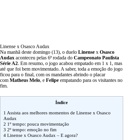
Linense x Osasco Audax
Na manhã deste domingo (13), o duelo
Linense
x
Osasco
Audax
aconteceu pelas 6ª rodada do
Campeonato Paulista
Série A2
. Em resumo, o jogo acabou empatado em 1 x 1, mas
até que foi bem movimentado. A saber, toda a emoção do jogo
ficou para o final, com os mandantes abrindo o placar
com
Matheus Melo
, e
Felipe
empatando para os visitantes no
fim.
Índice
1
Assista aos melhores momentos de Linense x Osasco
Audax
2
1º tempo: pouca movimentação
3
2º tempo: emoção no fim
4
Linense x Osasco Audax – E agora?