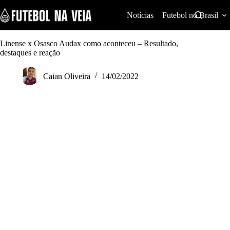
S
k
Notícias
Futebol no Brasil
i
p
t
Linense x Osasco Audax como aconteceu – Resultado,
o
destaques e reação
c
o
Caian Oliveira
14/02/2022
n
t
e
n
t