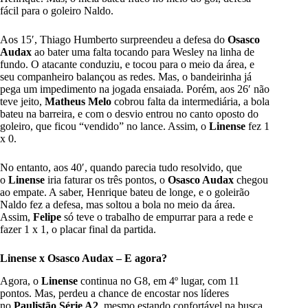
fácil para o goleiro Naldo.
Aos 15′, Thiago Humberto surpreendeu a defesa do
Osasco
Audax
ao bater uma falta tocando para Wesley na linha de
fundo. O atacante conduziu, e tocou para o meio da área, e
seu companheiro balançou as redes. Mas, o bandeirinha já
pega um impedimento na jogada ensaiada. Porém, aos 26′ não
teve jeito,
Matheus Melo
cobrou falta da intermediária, a bola
bateu na barreira, e com o desvio entrou no canto oposto do
goleiro, que ficou “vendido” no lance. Assim, o
Linense
fez 1
x 0.
No entanto, aos 40′, quando parecia tudo resolvido, que
o
Linense
iria faturar os três pontos, o
Osasco Audax
chegou
ao empate. A saber, Henrique bateu de longe, e o goleirão
Naldo fez a defesa, mas soltou a bola no meio da área.
Assim,
Felipe
só teve o trabalho de empurrar para a rede e
fazer 1 x 1, o placar final da partida.
Linense x Osasco Audax – E agora?
Agora, o
Linense
continua no G8, em 4º lugar, com 11
pontos. Mas, perdeu a chance de encostar nos líderes
no
Paulistão Série A2
, mesmo estando confortável na busca