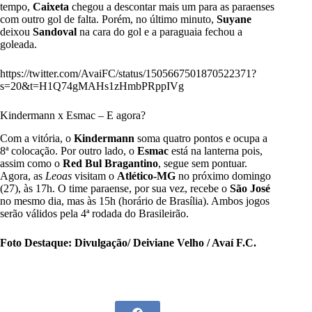
tempo,
Caixeta
chegou a descontar mais um para as paraenses
com outro gol de falta. Porém, no último minuto,
Suyane
deixou
Sandoval
na cara do gol e a paraguaia fechou a
goleada.
https://twitter.com/AvaiFC/status/1505667501870522371?
s=20&t=H1Q74gMAHs1zHmbPRppIVg
Kindermann x Esmac – E agora?
Com a vitória, o
Kindermann
soma quatro pontos e ocupa a
8ª colocação. Por outro lado, o
Esmac
está na lanterna pois,
assim como o
Red Bul Bragantino
, segue sem pontuar.
Agora, as
Leoas
visitam o
Atlético-MG
no próximo domingo
(27), às 17h. O time paraense, por sua vez, recebe o
São José
no mesmo dia, mas às 15h (horário de Brasília). Ambos jogos
serão válidos pela 4ª rodada do Brasileirão.
Foto Destaque: Divulgação/ Deiviane Velho / Avaí F.C.