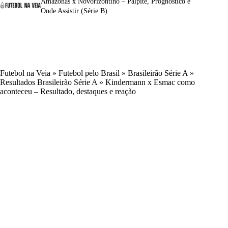
Amazonas x Novorizontino – Palpite, Prognóstico e
Onde Assistir (Série B)
Futebol na Veia
»
Futebol pelo Brasil
»
Brasileirão Série A
»
Resultados Brasileirão Série A
»
Kindermann x Esmac como
aconteceu – Resultado, destaques e reação