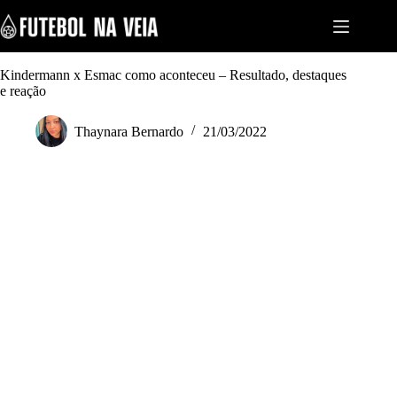
S
k
i
p
t
Kindermann x Esmac como aconteceu – Resultado, destaques
o
e reação
c
o
Thaynara Bernardo
21/03/2022
n
t
e
n
t