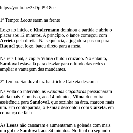
https://youtu.be/2zDplP918ec
1º Tempo:
Leoas
saem na frente
Logo no início, o
Kindermann
dominou a partida e abriu o
placar aos 12 minutos. A princípio, o lance começou com
Arrieta
pela direita. Na sequência, a jogadora passou para
Raquel
que, logo, bateu direto para a meta.
Na reta final, a capitã
Vilma
chutou cruzado. No entanto,
Sandoval
estava lá para desviar para o fundo das redes e
ampliar a vantagem das mandantes.
2º Tempo: Sandoval faz hat-trick e Caixeta desconta
Na volta do intervalo, as
Avaianas Caçadoras
pressionaram
ainda mais. Com isso, aos 14 minutos,
Vilma
deu outra
assistência para
Sandoval
, que sozinha na área, marcou mais
um. Em contrapartida, o
Esmac
descontou com
Caixeta
, em
cobrança de falta.
As
Leoas
não cansaram e aumentaram a goleada com mais
um gol de
Sandoval
, aos 34 minutos. No final do segundo