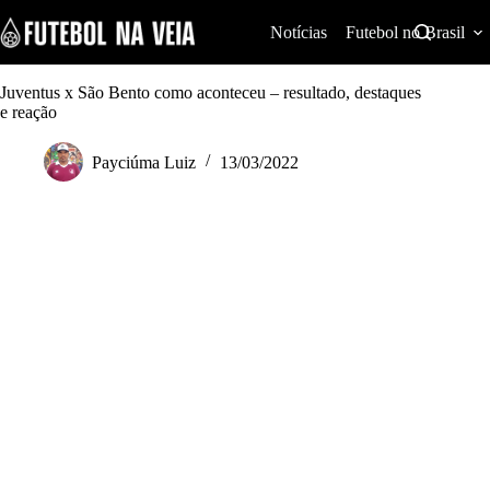
S
k
Notícias
Futebol no Brasil
i
p
t
Juventus x São Bento como aconteceu – resultado, destaques
o
e reação
c
o
Payciúma Luiz
13/03/2022
n
t
e
n
t