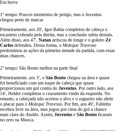
Em breve
1° tempo: Poucos momentos de perigo, mas o Juventus
chegou perto de marcar
Primeiramente, aos 20′, Igor Bahia completou de cabeça o
escanteio cobrado pela direita, mas a conclusão subiu demais.
Além disso, aos 47′,
Natan
arriscou de longe e o goleiro
Zé
Carlos
defendeu. Dessa forma, o
Moleque Travesso
predominou as ações da primeira metade da partida, com essas
duas chances.
2° tempo: São Bento melhor na parte final
Primeiramente, aos 3′, o
São Bento
chegou na área e quase
foi beneficiado com um toque de cabeça que quase
proporcionou um gol contra do
Juventus
. Por outro lado, aos
14′, Helder completou o cruzamento vindo da esquerda. No
entanto, a cabeçada não acertou o alvo e o zagueiro não abriu
o placar para o
Moleque Travesso
. Por fim, aos 49′, Fabinho
recebeu livre na área, mas jogou por cima do gol a chance
mais clara do
Azulão
. Assim,
Juventus
e
São Bento
ficaram
no zero na Mooca.