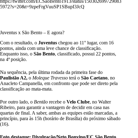
https://twitter.com/ECSaoBento1913/status/150302699729083
5972?s=20&t=9zpeFrgVuuSP1SBupI3JcQ
Juventus x São Bento – E agora?
Com o resultado, o
Juventus
chegou ao 11° lugar, com 16
pontos, ainda com uma leve chance de classificação.
Enquanto isso, o
São Bento
, classificado, possui 22 pontos,
na 4ª posição.
Na sequência, pela última rodada da primeira fase do
Paulistão A2,
o
Moleque Travesso
terá o
São Caetano
, no
Anacleto Campanella, em confronto que pode ser direto pela
classificação ao mata-mata.
Por outro lado, o
Bentão
recebe o
Velo Clube
, no Walter
Ribeiro, para garantir a vantagem de decidir em casa nas
quartas de final. A saber, ambas as equipes estão marcadas, a
princípio, para às 15h (horário de Brasília) do próximo sábado
(16).
Foto destaque: Divulgação/Neto Bonvino/EC São Bento