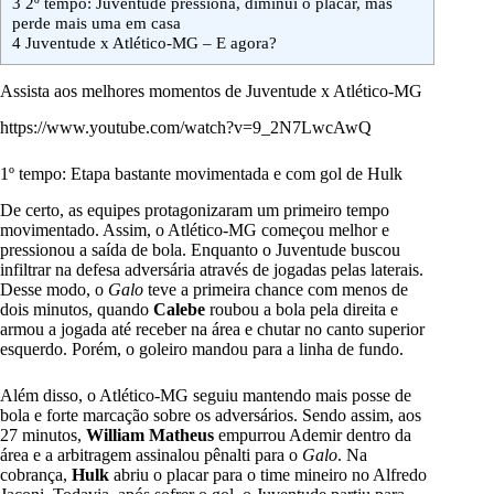
3
2º tempo: Juventude pressiona, diminui o placar, mas
perde mais uma em casa
4
Juventude x Atlético-MG – E agora?
Assista aos melhores momentos de Juventude x Atlético-MG
https://www.youtube.com/watch?v=9_2N7LwcAwQ
1º tempo: Etapa bastante movimentada e com gol de Hulk
De certo, as equipes protagonizaram um primeiro tempo
movimentado. Assim, o Atlético-MG começou melhor e
pressionou a saída de bola. Enquanto o Juventude buscou
infiltrar na defesa adversária através de jogadas pelas laterais.
Desse modo, o
Galo
teve a primeira chance com menos de
dois minutos, quando
Calebe
roubou a bola pela direita e
armou a jogada até receber na área e chutar no canto superior
esquerdo. Porém, o goleiro mandou para a linha de fundo.
Além disso, o Atlético-MG seguiu mantendo mais posse de
bola e forte marcação sobre os adversários. Sendo assim, aos
27 minutos,
William Matheus
empurrou Ademir dentro da
área e a arbitragem assinalou pênalti para o
Galo
. Na
cobrança,
Hulk
abriu o placar para o time mineiro no Alfredo