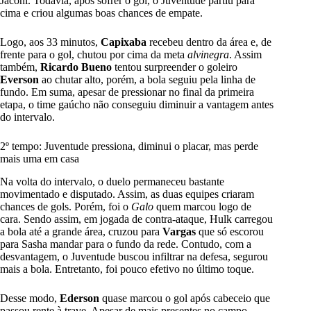
Jaconi. Todavia, após sofrer o gol, o Juventude partiu para
cima e criou algumas boas chances de empate.
Logo, aos 33 minutos,
Capixaba
recebeu dentro da área e, de
frente para o gol, chutou por cima da meta
alvinegra
. Assim
também,
Ricardo Bueno
tentou surpreender o goleiro
Everson
ao chutar alto, porém, a bola seguiu pela linha de
fundo. Em suma, apesar de pressionar no final da primeira
etapa, o time gaúcho não conseguiu diminuir a vantagem antes
do intervalo.
2º tempo: Juventude pressiona, diminui o placar, mas perde
mais uma em casa
Na volta do intervalo, o duelo permaneceu bastante
movimentado e disputado. Assim, as duas equipes criaram
chances de gols. Porém, foi o
Galo
quem marcou logo de
cara. Sendo assim, em jogada de contra-ataque, Hulk carregou
a bola até a grande área, cruzou para
Vargas
que só escorou
para Sasha mandar para o fundo da rede. Contudo, com a
desvantagem, o Juventude buscou infiltrar na defesa, segurou
mais a bola. Entretanto, foi pouco efetivo no último toque.
Desse modo,
Ederson
quase marcou o gol após cabeceio que
passou rente à trave. Apesar de mais presentes no campo