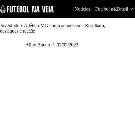
S
k
Notícias
Futebol no Brasil
i
p
t
Juventude x Atlético-MG como aconteceu – Resultado,
o
destaques e reação
c
o
Aliny Bueno
02/07/2022
n
t
e
n
t