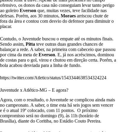
ofensivo, os donos da casa não conseguiam levar tanto perigo
ao goleiro
Everson
que, muitas vezes, teve facilidade nas
defesas. Porém, aos 30 minutos,
Moraes
arriscou chute de
fora da área e contou com desvio do defensor para diminuir o
placar.
Contudo, o Juventude buscou o empate até os minutos finais.
Sendo assim,
Pitta
teve outras duas grandes chances de
balançar a rede. A saber, na primeira com cabeceio que passou
por cima da meta de
Everson
. E, já nos acréscimos, dominou
de costas para o gol, virou e chutou em direção certa. Porém, a
bola acabou desviada para a linha de fundo.
https://twitter.com/Atletico/status/1543344638534324224
Juventude x Atlético-MG – E agora?
Agora, com o resultado, o Juventude se complicou ainda mais
no campeonato. A saber, o time esta há seis jogos sem vencer
e é o atual 19
º
colocado, com 11 pontos. O próximo
compromisso será no domingo (9), às 11h (horário de
Brasília), diante do Coritiba, no Estádio Couto Pereira.