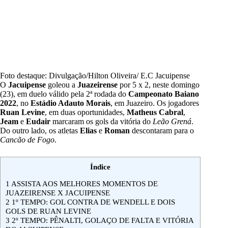
Foto destaque: Divulgação/Hilton Oliveira/ E.C Jacuipense
O
Jacuipense
goleou
a
Juazeirense
por 5 x 2, neste domingo
(23), em duelo válido pela 2ª rodada do
Campeonato Baiano
2022
, no
Estádio Adauto Morais
, em Juazeiro. Os jogadores
Ruan Levine
, em duas oportunidades,
Matheus Cabral
,
Jeam
e
Eudair
marcaram os gols da vitória do
Leão Grená
.
Do outro lado, os atletas
Elias
e
Roman
descontaram para o
Cancão de Fogo
.
Índice
1
ASSISTA AOS MELHORES MOMENTOS DE
JUAZEIRENSE X JACUIPENSE
2
1º TEMPO: GOL CONTRA DE WENDELL E DOIS
GOLS DE RUAN LEVINE
3
2º TEMPO: PÊNALTI, GOLAÇO DE FALTA E VITÓRIA