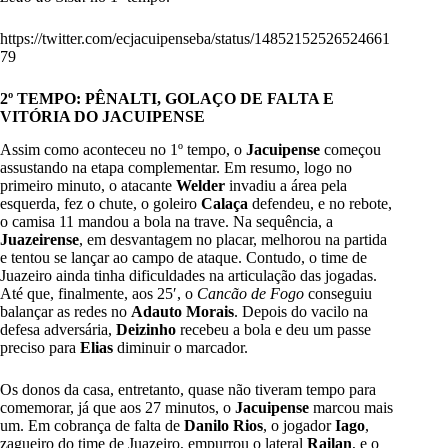
https://twitter.com/ecjacuipenseba/status/14852152526524661
79
2º TEMPO: PÊNALTI, GOLAÇO DE FALTA E
VITÓRIA DO JACUIPENSE
Assim como aconteceu no 1º tempo, o
Jacuipense
começou
assustando na etapa complementar. Em resumo, logo no
primeiro minuto, o atacante
Welder
invadiu a área pela
esquerda, fez o chute, o goleiro
Calaça
defendeu, e no rebote,
o camisa 11 mandou a bola na trave. Na sequência, a
Juazeirense
, em desvantagem no placar, melhorou na partida
e tentou se lançar ao campo de ataque. Contudo, o time de
Juazeiro ainda tinha dificuldades na articulação das jogadas.
Até que, finalmente, aos 25′, o
Cancão de Fogo
conseguiu
balançar as redes no
Adauto Morais
. Depois do vacilo na
defesa adversária,
Deizinho
recebeu a bola e deu um passe
preciso para
Elias
diminuir o marcador.
Os donos da casa, entretanto, quase não tiveram tempo para
comemorar, já que aos 27 minutos, o
Jacuipense
marcou mais
um. Em cobrança de falta de
Danilo Rios
, o jogador
Iago
,
zagueiro do time de Juazeiro, empurrou o lateral
Railan
, e o