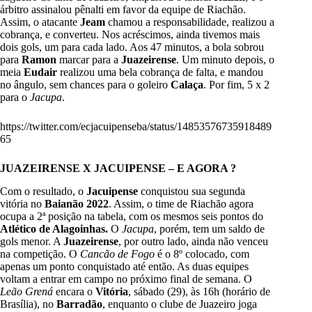
árbitro assinalou pênalti em favor da equipe de Riachão.
Assim, o atacante
Jeam
chamou a responsabilidade, realizou a
cobrança, e converteu. Nos acréscimos, ainda tivemos mais
dois gols, um para cada lado. Aos 47 minutos, a bola sobrou
para
Ramon
marcar para a
Juazeirense
. Um minuto depois, o
meia
Eudair
realizou uma bela cobrança de falta, e mandou
no ângulo, sem chances para o goleiro
Calaça
. Por fim, 5 x 2
para o
Jacupa
.
https://twitter.com/ecjacuipenseba/status/14853576735918489
65
JUAZEIRENSE X JACUIPENSE – E AGORA ?
Com o resultado, o
Jacuipense
conquistou sua segunda
vitória no
Baianão 2022
. Assim, o time de Riachão agora
ocupa a 2ª posição na tabela, com os mesmos seis pontos do
Atlético de Alagoinhas.
O
Jacupa
, porém, tem um saldo de
gols menor. A
Juazeirense
, por outro lado, ainda não venceu
na competição. O
Cancão de Fogo
é o 8º colocado, com
apenas um ponto conquistado até então. As duas equipes
voltam a entrar em campo no próximo final de semana. O
Leão Grená
encara o
Vitória
, sábado (29), às 16h (horário de
Brasília), no
Barradão
, enquanto o clube de Juazeiro joga