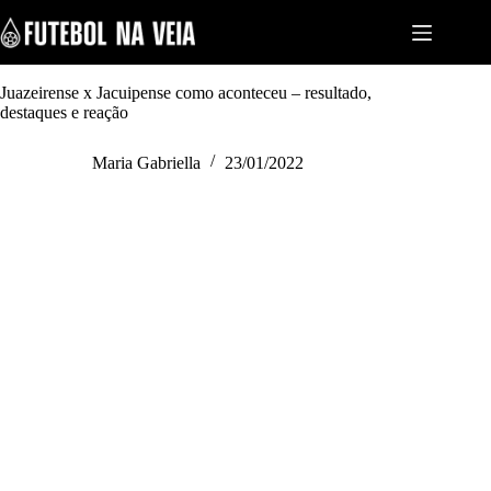
S
k
i
p
t
Juazeirense x Jacuipense como aconteceu – resultado,
o
destaques e reação
c
o
Maria Gabriella
23/01/2022
n
t
e
n
t