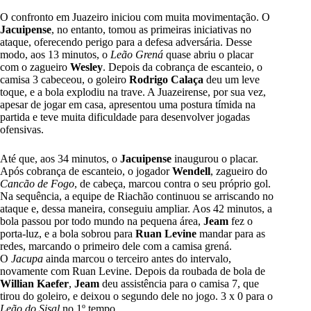
O confronto em Juazeiro iniciou com muita movimentação. O
Jacuipense
, no entanto, tomou as primeiras iniciativas no
ataque, oferecendo perigo para a defesa adversária. Desse
modo, aos 13 minutos, o
Leão Grená
quase abriu o placar
com o zagueiro
Wesley
. Depois da cobrança de escanteio, o
camisa 3 cabeceou, o goleiro
Rodrigo Calaça
deu um leve
toque, e a bola explodiu na trave. A Juazeirense, por sua vez,
apesar de jogar em casa, apresentou uma postura tímida na
partida e teve muita dificuldade para desenvolver jogadas
ofensivas.
Até que, aos 34 minutos, o
Jacuipense
inaugurou o placar.
Após cobrança de escanteio, o jogador
Wendell
, zagueiro do
Cancão de Fogo
, de cabeça, marcou contra o seu próprio gol.
Na sequência, a equipe de Riachão continuou se arriscando no
ataque e, dessa maneira, conseguiu ampliar. Aos 42 minutos, a
bola passou por todo mundo na pequena área,
Jeam
fez o
porta-luz, e a bola sobrou para
Ruan Levine
mandar para as
redes, marcando o primeiro dele com a camisa grená.
O
Jacupa
ainda marcou o terceiro antes do intervalo,
novamente com Ruan Levine. Depois da roubada de bola de
Willian Kaefer
,
Jeam
deu assistência para o camisa 7, que
tirou do goleiro, e deixou o segundo dele no jogo. 3 x 0 para o
Leão do Sisal
no 1º tempo.