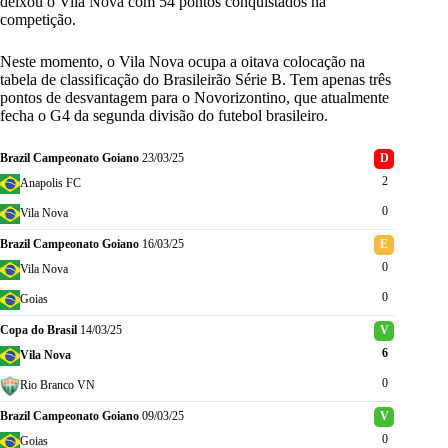
deixou o Vila Nova com 54 pontos conquistados na
competição.
Neste momento, o Vila Nova ocupa a oitava colocação na
tabela de classificação do Brasileirão Série B. Tem apenas três
pontos de desvantagem para o Novorizontino, que atualmente
fecha o G4 da segunda divisão do futebol brasileiro.
Brazil Campeonato Goiano
23/03/25
D
2
Anapolis FC
0
Vila Nova
Brazil Campeonato Goiano
16/03/25
E
0
Vila Nova
0
Goias
Copa do Brasil
14/03/25
V
6
Vila Nova
0
Rio Branco VN
Brazil Campeonato Goiano
09/03/25
V
0
Goias