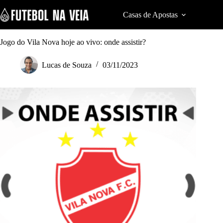
S
k
Casas de Apostas
Cod
i
p
t
Jogo do Vila Nova hoje ao vivo: onde assistir?
o
c
Lucas de Souza
03/11/2023
o
n
t
e
n
t