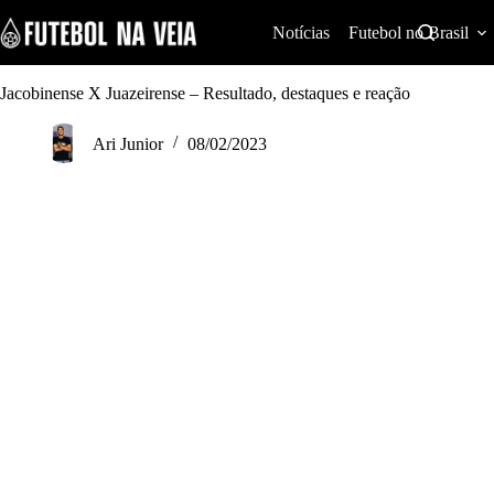
S
k
Notícias
Futebol no Brasil
i
p
t
Jacobinense X Juazeirense – Resultado, destaques e reação
o
c
Ari Junior
08/02/2023
o
n
t
e
n
t