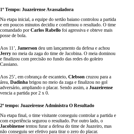
1º Tempo: Juazeirense Avassaladora
Na etapa inicial, a equipe do sertão baiano controlou a partida
e em poucos minutos decidiu e confirmou o resultado. O time
comandado por
Carlos Rabello
foi agressiva e obteve mais
posse de bola.
Aos 11’,
Jamerson
deu um lançamento da defesa e achou
Jerry
no meia da zaga do time de Jacobina. O meia dominou
e finalizou com precisão no fundo das redes do goleiro
Cassiano.
Aos 25’, em cobrança de escanteio,
Clebson
cruzou para a
área,
Dadinha
brigou no meio da zaga e finalizou no gol
adversário, ampliando o placar. Sendo assim, a
Juazeirense
vencia a partida por 2 x 0.
2º tempo: Juazeirense Administra O Resultado
Na etapa final, o time visitante conseguiu controlar a partida e
com experiência segurou o resultado. Por outro lado, o
Jacobinense
tentou furar a defesa do time de Juazeiro, mas
não conseguiu ser efetivo para tirar o zero do placar.