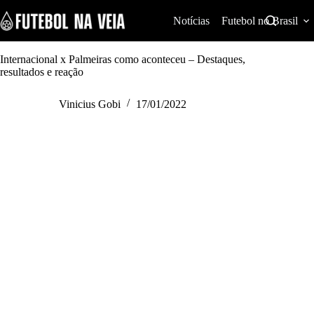
S
k
Notícias
Futebol no Brasil
i
p
t
Internacional x Palmeiras como aconteceu – Destaques,
o
resultados e reação
c
o
Vinicius Gobi
17/01/2022
n
t
e
n
t