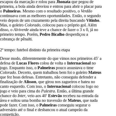
escapou da marcação e rolou para
Jhonata
que pegou de
primeira, a bola ainda desviou e entrou para abrir o placar para
o
Palmeiras
. Mesmo com o resultado positivo, o
Verdão
continuava com as melhores oportunidades. Então, o segundo
veio depois de um cruzamento pela direita buscando
Vitinho
.
Mas, o goleiro
Colorado
, colocou para o próprio gol. Além
disso, o
Alviverde
ainda teve a chance de fazer o 3 x 0, já no
primeiro tempo. Porém,
Pedro
Bicalho
desperdiçou a
cobrança de pênalti.
2º tempo: futebol distinto da primeira etapa
Desse modo, diferentemente do que vimos nos primeiros 45′ a
defesa de
Lucas
Flores
colou de volta o
Internacional
no
jogo. Enquanto isso, o
Palmeiras
pouco assustava o time
Colorado
. Decerto, quem trabalhou bem foi o goleiro
Mateus
que fez boas defesas. Entretanto, não conseguiu defender a
finalização de
Alisson
, que girou nos zagueiros e bateu no
canto esquerdo. Com isso, o
Internacional
colocou fogo no
jogo e veio para cima do
Palestra
. Então, a última grande
chance do
Inter
, veio aos 40′
Estevão
recebeu na entrada da
área e soltou uma bomba no travessão de
Mateus
, que nada
pode fazer. Com isso, o
Palmeiras
conseguiu segurar o
adversário até o final e desbancou o atual campeão da
competição.