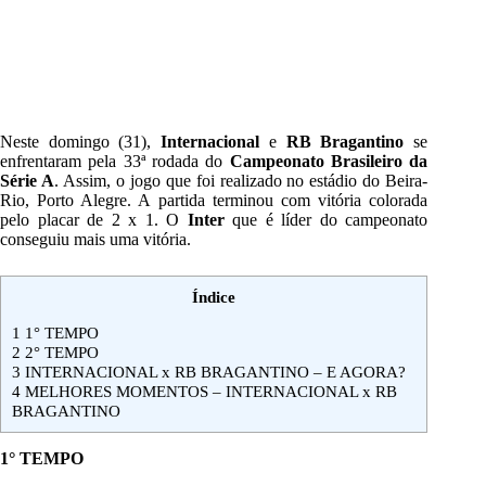
Neste domingo (31),
Internacional
e
RB Bragantino
se
enfrentaram pela 33ª rodada do
Campeonato Brasileiro da
Série A
. Assim, o jogo que foi realizado no estádio do Beira-
Rio, Porto Alegre. A partida terminou com vitória colorada
pelo placar de 2 x 1. O
Inter
que é líder do campeonato
conseguiu mais uma vitória.
Índice
1
1° TEMPO
2
2° TEMPO
3
INTERNACIONAL x RB BRAGANTINO – E AGORA?
4
MELHORES MOMENTOS – INTERNACIONAL x RB
BRAGANTINO
1° TEMPO