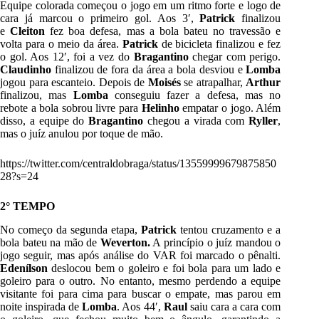
Equipe colorada começou o jogo em um ritmo forte e logo de
cara já marcou o primeiro gol. Aos 3′,
Patrick
finalizou
e
Cleiton
fez boa defesa, mas a bola bateu no travessão e
volta para o meio da área.
Patrick
de bicicleta finalizou e fez
o gol. Aos 12′, foi a vez do
Bragantino
chegar com perigo.
Claudinho
finalizou de fora da área a bola desviou e
Lomba
jogou para escanteio. Depois de
Moisés
se atrapalhar,
Arthur
finalizou, mas
Lomba
conseguiu fazer a defesa, mas no
rebote a bola sobrou livre para
Helinho
empatar o jogo. Além
disso, a equipe do
Bragantino
chegou a virada com
Ryller
,
mas o juíz anulou por toque de mão.
https://twitter.com/centraldobraga/status/13559999679875850
28?s=24
2° TEMPO
No começo da segunda etapa,
Patrick
tentou cruzamento e a
bola bateu na mão de
Weverton.
A princípio o juíz mandou o
jogo seguir, mas após análise do VAR foi marcado o pênalti.
Edenílson
deslocou bem o goleiro e foi bola para um lado e
goleiro para o outro. No entanto, mesmo perdendo a equipe
visitante foi para cima para buscar o empate, mas parou em
noite inspirada de
Lomba
. Aos 44′,
Raul
saiu cara a cara com