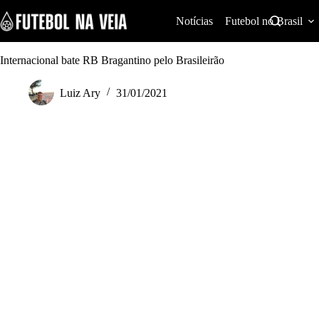
S
k
Notícias
Futebol no Brasil
i
p
t
Internacional bate RB Bragantino pelo Brasileirão
o
c
Luiz Ary
31/01/2021
o
n
t
e
n
t