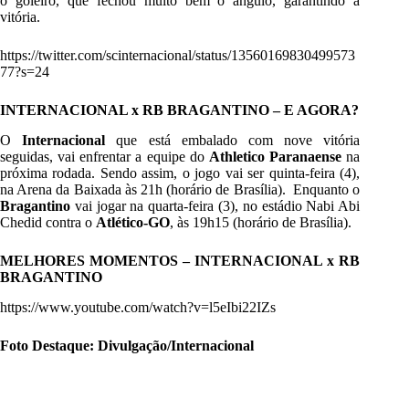
o goleiro, que fechou muito bem o ângulo, garantindo a
vitória.
https://twitter.com/scinternacional/status/13560169830499573
77?s=24
INTERNACIONAL x RB BRAGANTINO – E AGORA?
O
Internacional
que está embalado com nove vitória
seguidas, vai enfrentar a equipe do
Athletico Paranaense
na
próxima rodada. Sendo assim, o jogo vai ser quinta-feira (4),
na Arena da Baixada às 21h (horário de Brasília). Enquanto o
Bragantino
vai jogar na quarta-feira (3), no estádio Nabi Abi
Chedid contra o
Atlético-GO
, às 19h15 (horário de Brasília).
MELHORES MOMENTOS – INTERNACIONAL x RB
BRAGANTINO
https://www.youtube.com/watch?v=l5eIbi22IZs
Foto Destaque: Divulgação/Internacional