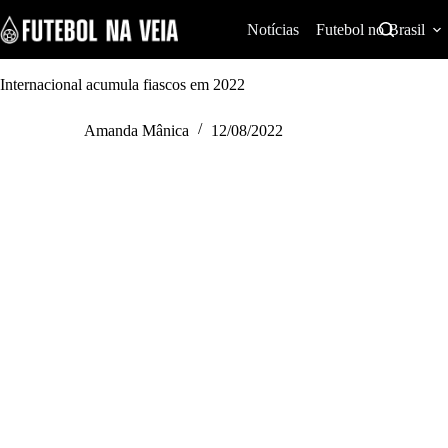
S
k
Notícias
Futebol no Brasil
i
p
t
Internacional acumula fiascos em 2022
o
c
Amanda Mânica
12/08/2022
o
n
t
e
n
t