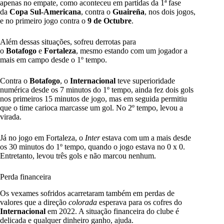
apenas no empate, como aconteceu em partidas da 1ª fase
da
Copa Sul-Americana
, contra o
Guaireña
, nos dois jogos,
e no primeiro jogo contra o
9 de Octubre
.
Além dessas situações, sofreu derrotas para
o
Botafogo
e
Fortaleza
, mesmo estando com um jogador a
mais em campo desde o 1º tempo.
Contra o
Botafogo
, o
Internacional
teve superioridade
numérica desde os 7 minutos do 1º tempo, ainda fez dois gols
nos primeiros 15 minutos de jogo, mas em seguida permitiu
que o time carioca marcasse um gol. No 2º tempo, levou a
virada.
Já no jogo em Fortaleza, o
Inter
estava com um a mais desde
os 30 minutos do 1º tempo, quando o jogo estava no 0 x 0.
Entretanto, levou três gols e não marcou nenhum.
Perda financeira
Os vexames sofridos acarretaram também em perdas de
valores que a direção
colorada
esperava para os cofres do
Internacional
em 2022. A situação financeira do clube é
delicada e qualquer dinheiro ganho, ajuda.