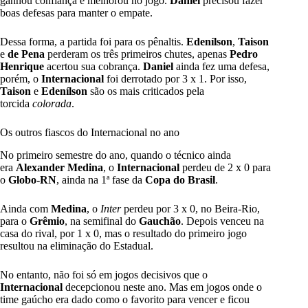
ganhou confiança e melhorou no jogo.
Daniel
precisou fazer
boas defesas para manter o empate.
Dessa forma, a partida foi para os pênaltis.
Edenílson
,
Taison
e
de Pena
perderam os três primeiros chutes, apenas
Pedro
Henrique
acertou sua cobrança.
Daniel
ainda fez uma defesa,
porém, o
Internacional
foi derrotado por 3 x 1. Por isso,
Taison
e
Edenílson
são os mais criticados pela
torcida
colorada
.
Os outros fiascos do Internacional no ano
No primeiro semestre do ano, quando o técnico ainda
era
Alexander Medina
, o
Internacional
perdeu de 2 x 0 para
o
Globo-RN
, ainda na 1ª fase da
Copa do Brasil
.
Ainda com
Medina
, o
Inter
perdeu por 3 x 0, no Beira-Rio,
para o
Grêmio
, na semifinal do
Gauchão
. Depois venceu na
casa do rival, por 1 x 0, mas o resultado do primeiro jogo
resultou na eliminação do Estadual.
No entanto, não foi só em jogos decisivos que o
Internacional
decepcionou neste ano. Mas em jogos onde o
time gaúcho era dado como o favorito para vencer e ficou