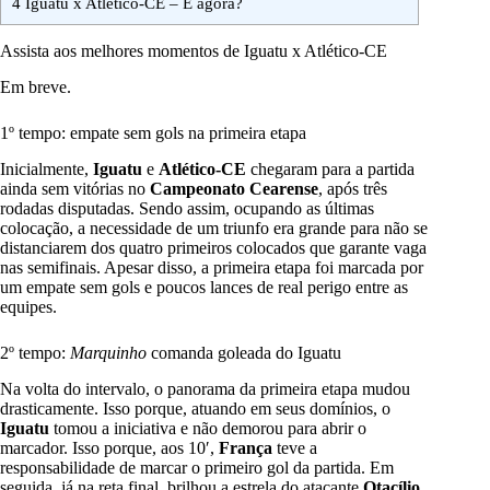
4
Iguatu x Atlético-CE – E agora?
Assista aos melhores momentos de Iguatu x Atlético-CE
Em breve.
1º tempo: empate sem gols na primeira etapa
Inicialmente,
Iguatu
e
Atlético-CE
chegaram para a partida
ainda sem vitórias no
Campeonato Cearense
, após três
rodadas disputadas. Sendo assim, ocupando as últimas
colocação, a necessidade de um triunfo era grande para não se
distanciarem dos quatro primeiros colocados que garante vaga
nas semifinais. Apesar disso, a primeira etapa foi marcada por
um empate sem gols e poucos lances de real perigo entre as
equipes.
2º tempo:
Marquinho
comanda goleada do Iguatu
Na volta do intervalo, o panorama da primeira etapa mudou
drasticamente. Isso porque, atuando em seus domínios, o
Iguatu
tomou a iniciativa e não demorou para abrir o
marcador. Isso porque, aos 10′,
França
teve a
responsabilidade de marcar o primeiro gol da partida. Em
seguida, já na reta final, brilhou a estrela do atacante
Otacílio