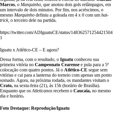
Marcos
, o
Marquinho,
que anotou dois gols relâmpagos, em
um intervalo de dois minutos. Por fim, nos acréscimos, o
mesmo
Marquinho
definiu a goleada em 4 x 0 com um
hat-
trick,
o terceiro dele na partida.
https://twitter.com/ADIguatuCE/status/148362571254421504
1
Iguatu x Atlético-CE – E agora?
Dessa forma, com o resultado, o
Iguatu
conheceu sua
primeira vitória no
Campeonato Cearense
e pula para a 5ª
colocação com quatro pontos. Já o
Atlético-CE
segue sem
vitórias e cai para a lanterna do torneio com apenas um ponto
somado. Agora, na próxima rodada, os mandantes visitam o
Crato,
na sexta-feira (21), às 15h (horário de Brasília).
Enquanto que os
Atleticanos
recebem o
Caucaia,
no mesmo
dia e horário
.
Foto Destaque: Reprodução/Iguatu