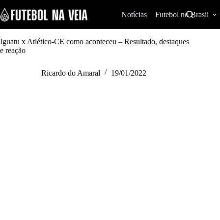
S
k
Notícias
Futebol no Brasil
i
p
t
Iguatu x Atlético-CE como aconteceu – Resultado, destaques
o
e reação
c
o
Ricardo do Amaral
19/01/2022
n
t
e
n
t