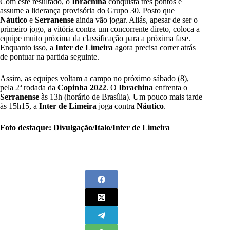
Com este resultado, o
Ibrachina
conquista três pontos e
assume a liderança provisória do Grupo 30. Posto que
Náutico
e
Serranense
ainda vão jogar. Aliás, apesar de ser o
primeiro jogo, a vitória contra um concorrente direto, coloca a
equipe muito próxima da classificação para a próxima fase.
Enquanto isso, a
Inter de Limeira
agora precisa correr atrás
de pontuar na partida seguinte.
Assim, as equipes voltam a campo no próximo sábado (8),
pela 2ª rodada da
Copinha 2022
. O
Ibrachina
enfrenta o
Serranense
às 13h (horário de Brasília). Um pouco mais tarde
às 15h15, a
Inter de Limeira
joga contra
Náutico
.
Foto destaque: Divulgação/Italo/Inter de Limeira