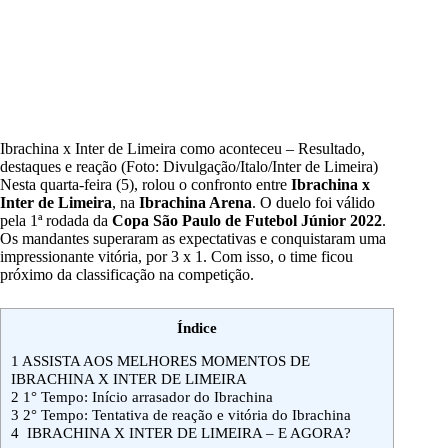
Ibrachina x Inter de Limeira como aconteceu – Resultado,
destaques e reação (Foto: Divulgação/Italo/Inter de Limeira)
Nesta quarta-feira (5), rolou o confronto entre
Ibrachina x
Inter de Limeira
, na
Ibrachina Arena
. O duelo foi válido
pela 1ª rodada da
Copa São Paulo de Futebol Júnior 2022
.
Os mandantes superaram as expectativas
e conquistaram uma
impressionante vitória, por 3 x 1. Com isso, o time ficou
próximo da classificação na competição.
Índice
1
ASSISTA AOS MELHORES MOMENTOS DE
IBRACHINA X INTER DE LIMEIRA
2
1° Tempo: Início arrasador do Ibrachina
3
2° Tempo: Tentativa de reação e vitória do Ibrachina
4
IBRACHINA X INTER DE LIMEIRA – E AGORA?