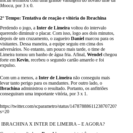
inicial terminou com uma grande vantagem do novato time da
Mooca
, por 3 x 0.
2° Tempo: Tentativa de reação e vitória do Ibrachina
Perdendo o jogo, a
Inter de Limeira
voltou do intervalo
querendo diminuir o placar. Com isso, logo aos dois minutos,
depois de um cruzamento, o zagueiro
Daniel
marcou para os
visitantes. Dessa maneira, a equipe seguiu em cima dos
adversários. No entanto, um pouco mais tarde, o time de
Limeira tomou um banho de água fria. Afinal,
Wendel
chegou
forte em
Kevin
, recebeu o segundo cartão amarelo e foi
expulso.
Com um a menos, a
Inter de Limeira
não conseguiu mais
levar tanto perigo para os mandantes. Por outro lado, o
Ibrachina
administrou o resultado. Portanto, os anfitriões
conseguiram uma importante vitória, por 3 x 1.
https://twitter.com/scparametro/status/1478788861123870720?
s=20
IBRACHINA X INTER DE LIMEIRA – E AGORA?