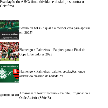
Escalação do ABC: time, dúvidas e desfalques contra o
Criciúma
Betano ou bet365: qual é a melhor casa para apostar
em 2025?
Flamengo x Palmeiras – Palpites para a Final da
Copa Libertadores 2025
Flamengo x Palmeiras: palpite, escalações, onde
assistir do clássico da rodada 29
Amazonas x Novorizontino – Palpite, Prognóstico e
Onde Assistir (Série B)