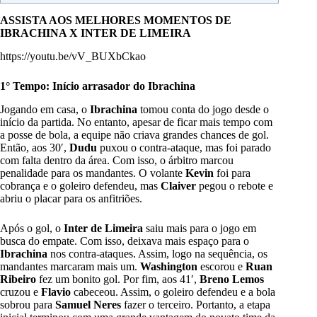
ASSISTA AOS MELHORES MOMENTOS DE
IBRACHINA X INTER DE LIMEIRA
https://youtu.be/vV_BUXbCkao
1° Tempo: Início arrasador do Ibrachina
Jogando em casa, o
Ibrachina
tomou conta do jogo desde o
início da partida. No entanto, apesar de ficar mais tempo com
a posse de bola, a equipe não criava grandes chances de gol.
Então, aos 30′,
Dudu
puxou o contra-ataque, mas foi parado
com falta dentro da área. Com isso, o árbitro marcou
penalidade para os mandantes. O volante
Kevin
foi para
cobrança e o goleiro defendeu, mas
Claiver
pegou o rebote e
abriu o placar para os anfitriões.
Após o gol, o
Inter de Limeira
saiu mais para o jogo em
busca do empate. Com isso, deixava mais espaço para o
Ibrachina
nos contra-ataques. Assim, logo na sequência, os
mandantes marcaram mais um.
Washington
escorou e
Ruan
Ribeiro
fez um bonito gol. Por fim, aos 41′,
Breno Lemos
cruzou e
Flavio
cabeceou. Assim, o goleiro defendeu e a bola
sobrou para
Samuel Neres
fazer o terceiro. Portanto, a etapa