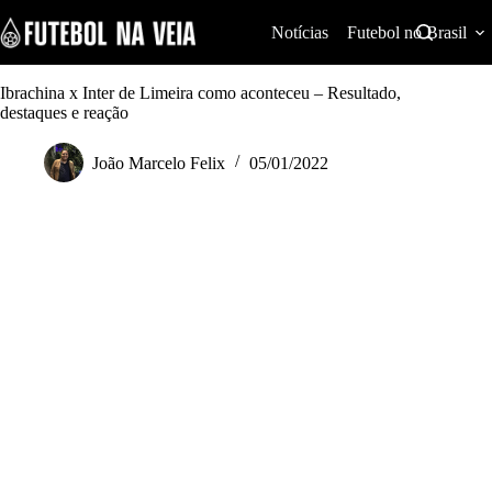
S
k
Notícias
Futebol no Brasil
i
p
t
Ibrachina x Inter de Limeira como aconteceu – Resultado,
o
destaques e reação
c
o
João Marcelo Felix
05/01/2022
n
t
e
n
t