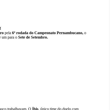
M
bro
pela
6ª rodada do Campeonato Pernambucano
,
o
e um para o
Sete de Setembro.
pouco trabalhavam. O
Íbis
, único time do duelo com