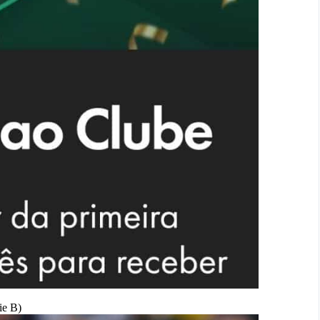
ie B)