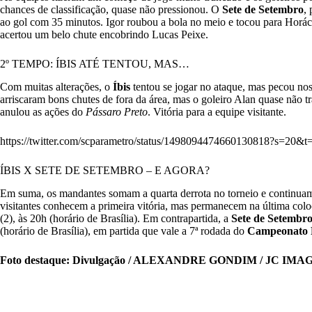
chances de classificação, quase não pressionou. O
Sete de Setembro
,
ao gol com 35 minutos. Igor roubou a bola no meio e tocou para Horá
acertou um belo chute encobrindo Lucas Peixe.
2º TEMPO: ÍBIS ATÉ TENTOU, MAS…
Com muitas alterações, o
Íbis
tentou se jogar no ataque, mas pecou n
arriscaram bons chutes de fora da área, mas o goleiro Alan quase não 
anulou as ações do
Pássaro Preto
. Vitória para a equipe visitante.
https://twitter.com/scparametro/status/1498094474660130818?
ÍBIS X SETE DE SETEMBRO – E AGORA?
Em suma, os mandantes somam a quarta derrota no torneio e continuam 
visitantes conhecem a primeira vitória, mas permanecem na última colo
(2), às 20h (horário de Brasília). Em contrapartida, a
Sete de Setembr
(horário de Brasília), em partida que vale a 7ª rodada do
Campeonato
Foto destaque: Divulgação / ALEXANDRE GONDIM / JC IM