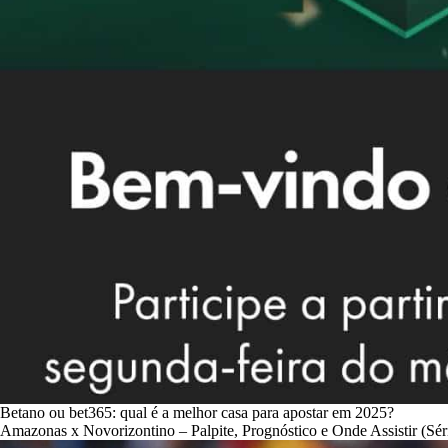
Betano ou bet365: qual é a melhor casa para apostar em 2025?
Amazonas x Novorizontino – Palpite, Prognóstico e Onde Assistir (Sér