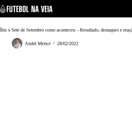
S
k
i
p
t
o
Íbis x Sete de Setembro como aconteceu – Resultado, destaques e reaç
c
o
André Merice
28/02/2022
n
t
e
n
t