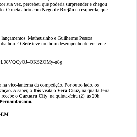
 por sua vez, percebeu que poderia surpreender e chegou
cio. O meia abriu com
Nego de Brejão
na esquerda, que
os lançamentos. Matheusinho e Guilherme Pessoa
trabalhou. O
Sete
teve um bom desempenho defensivo e
s=20&t=L98VQCyQJ–OKSZQMy-n8g
na vice-lanterna da competição. Por outro lado, os
cação. A saber, o
Íbis
visita o
Vera Cruz,
na quarta-feira
o
recebe o
Caruaru City
, na quinta-feira (2), às 20h
 Pernambucano
.
AGEM