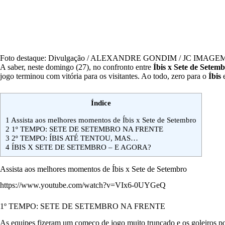
Foto destaque: Divulgação / ALEXANDRE GONDIM / JC IMAGE
A saber, neste domingo (27), no confronto entre
Íbis x Sete de Setem
jogo terminou com vitória para os visitantes. Ao todo, zero para o
Íbis
Índice
1
Assista aos melhores momentos de Íbis x Sete de Setembro
2
1º TEMPO: SETE DE SETEMBRO NA FRENTE
3
2º TEMPO: ÍBIS ATÉ TENTOU, MAS…
4
ÍBIS X SETE DE SETEMBRO – E AGORA?
Assista aos melhores momentos de Íbis x Sete de Setembro
https://www.youtube.com/watch?v=VIx6-0UYGeQ
1º TEMPO: SETE DE SETEMBRO NA FRENTE
As equipes fizeram um começo de jogo muito truncado e os goleiros 