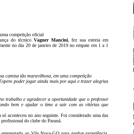
 uma competição oficial
fiança do técnico
Vagner Mancini
, fez sua estreia em
mente no dia 20 de janeiro de 2019 no empate em 1 a 1
essa camisa tão maravilhosa, em uma competição
Espero poder jogar ainda mais por aqui e trazer alegrias
 no trabalho e agradecer a oportunidade que o professor
ando bem e ajudar o time a sair com as vitórias que
ia só aconteceu no ano seguinte. Foi considerado uma das
profissional do clube do Paraná.
i emprestado ao Vila Nova-GO para ganhar experiência.