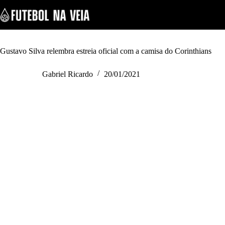
S
k
i
p
t
o
Gustavo Silva relembra estreia oficial com a camisa do Corinthians
c
o
Gabriel Ricardo
20/01/2021
n
t
e
n
t