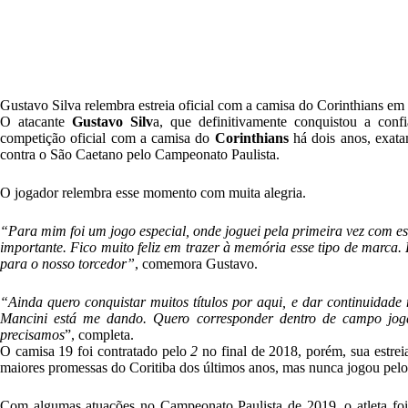
Gustavo Silva relembra estreia oficial com a camisa do Corinthians em
O atacante
Gustavo Silv
a, que definitivamente conquistou a con
competição oficial com a camisa do
Corinthians
há dois anos, exata
contra o São Caetano pelo Campeonato Paulista.
O jogador relembra esse momento com muita alegria.
“Para mim foi um jogo especial, onde joguei pela primeira vez com 
importante. Fico muito feliz em trazer à memória esse tipo de marca. 
para o nosso torcedor”
, comemora Gustavo.
“Ainda quero conquistar muitos títulos por aqui, e dar continuidade
Mancini está me dando. Quero corresponder dentro de campo jog
precisamos
”, completa.
O camisa 19 foi contratado pelo
2
no final de 2018, porém, sua estre
maiores promessas do Coritiba dos últimos anos, mas nunca jogou pelo 
Com algumas atuações no Campeonato Paulista de 2019, o atleta fo