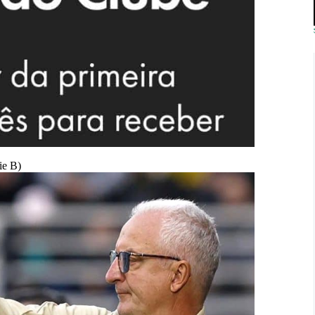
ie B)