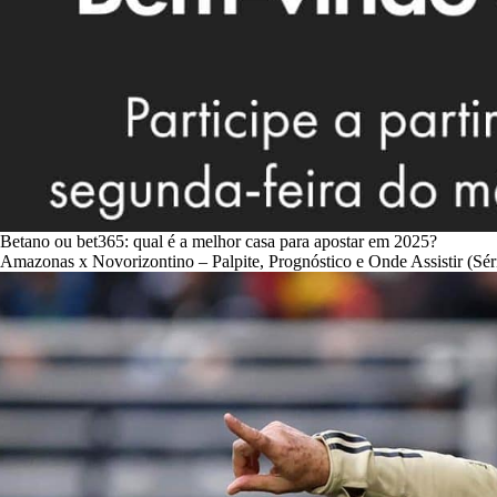
Betano ou bet365: qual é a melhor casa para apostar em 2025?
Amazonas x Novorizontino – Palpite, Prognóstico e Onde Assistir (Sér