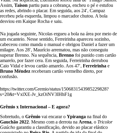
Assim,
Taison
partiu para a cobrança, encheu o pé e estufou
as redes, abrindo o placar. Em seguida, aos 24′, Campaz
recebeu pela esquerda, limpou o marcador chutou. A bola
desviou em Kaique Rocha e saiu.
Na jogada seguinte, Nicolas ergueu a bola na área por meio de
um escanteio. Nesse sentido, Ferreirinha apareceu sozinho,
cabeceou como manda o manual e obrigou Daniel a fazer um
milagre. Aos 28′, Maurício arrematou, mas não conseguiu
superar Brenno. Na sequência,
Brenno
foi punido com cartão
amarelo, por fazer cera. Em seguida, Ferreirinha derrubou
Caio Vidal e levou cartão amarelo. Aos 47′,
Ferreirinha
e
Bruno Méndez
receberam cartão vermelho direto, por
confusão.
https://twitter.com/Gremio/status/1506831543985229828?
s=20&t=VxlXE-Jv_kzOiNV3IHhF1g
Grêmio x Internacional – E agora?
Sobretudo, o
Grêmio
vai encarar o
Ypiranga
na final do
Gauchão 2022
. Mesmo com a derrota na
Arena
, o
Tricolor
Gaúcho
garantiu a classificação, devido ao placar elástico
conquistado no
Beira-Rio
. A partida de ida da final do