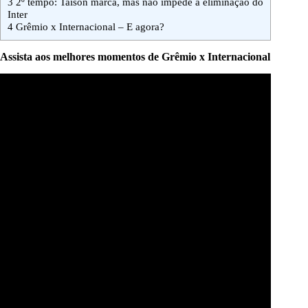
3
2º tempo: Taison marca, mas não impede a eliminação do
Inter
4
Grêmio x Internacional – E agora?
Assista aos melhores momentos de Grêmio x Internacional