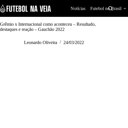
S
k
Notícias
Futebol no Brasil
i
p
t
Grêmio x Internacional como aconteceu – Resultado,
o
destaques e reação – Gauchão 2022
c
o
Leonardo Oliveira
24/03/2022
n
t
e
n
t