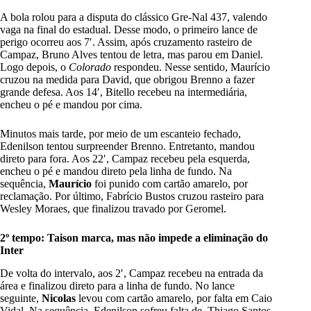
A bola rolou para a disputa do clássico Gre-Nal 437, valendo
vaga na final do estadual. Desse modo, o primeiro lance de
perigo ocorreu aos 7′. Assim, após cruzamento rasteiro de
Campaz, Bruno Alves tentou de letra, mas parou em Daniel.
Logo depois, o
Colorado
respondeu. Nesse sentido, Maurício
cruzou na medida para David, que obrigou Brenno a fazer
grande defesa. Aos 14′, Bitello recebeu na intermediária,
encheu o pé e mandou por cima.
Minutos mais tarde, por meio de um escanteio fechado,
Edenilson tentou surpreender Brenno. Entretanto, mandou
direto para fora. Aos 22′, Campaz recebeu pela esquerda,
encheu o pé e mandou direto pela linha de fundo. Na
sequência,
Maurício
foi punido com cartão amarelo, por
reclamação. Por último, Fabrício Bustos cruzou rasteiro para
Wesley Moraes, que finalizou travado por Geromel.
2º tempo: Taison marca, mas não impede a eliminação do
Inter
De volta do intervalo, aos 2′, Campaz recebeu na entrada da
área e finalizou direto para a linha de fundo. No lance
seguinte,
Nicolas
levou com cartão amarelo, por falta em Caio
Vidal. Na sequência, Edenilson sofreu falta de Thiago Santos.