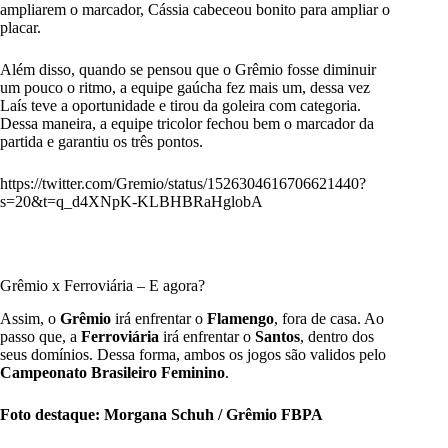
ampliarem o marcador, Cássia cabeceou bonito para ampliar o
placar.
Além disso, quando se pensou que o Grêmio fosse diminuir
um pouco o ritmo, a equipe gaúcha fez mais um, dessa vez
Laís teve a oportunidade e tirou da goleira com categoria.
Dessa maneira, a equipe tricolor fechou bem o marcador da
partida e garantiu os três pontos.
https://twitter.com/Gremio/status/1526304616706621440?
s=20&t=q_d4XNpK-KLBHBRaHglobA
Grêmio x Ferroviária – E agora?
Assim, o
Grêmio
irá enfrentar o
Flamengo
, fora de casa. Ao
passo que, a
Ferroviária
irá enfrentar o
Santos
, dentro dos
seus domínios. Dessa forma, ambos os jogos são validos pelo
Campeonato Brasileiro Feminino
.
Foto destaque: Morgana Schuh / Grêmio FBPA