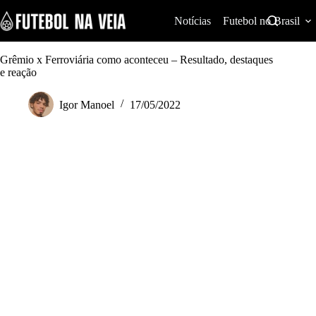
S
k
Notícias
Futebol no Brasil
i
p
t
Grêmio x Ferroviária como aconteceu – Resultado, destaques
o
e reação
c
o
Igor Manoel
17/05/2022
n
t
e
n
t