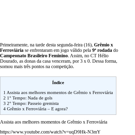
Primeiramente, na tarde desta segunda-feira (16),
Grêmio x
Ferroviária
se enfrentaram em jogo válido pela
9ª rodada
do
Campeonato Brasileiro Feminino
. Assim, no CT Hélio
Dourado, as donas da casa venceram, por 3 x 0. Dessa forma,
somou mais três pontos na competição.
Índice
1
Assista aos melhores momentos de Grêmio x Ferroviária
2
1° Tempo: Nada de gols
3
2° Tempo: Passeio gremista
4
Grêmio x Ferroviária – E agora?
Assista aos melhores momentos de Grêmio x Ferroviária
https://www.youtube.com/watch?v=uqD9Hk-N3mY